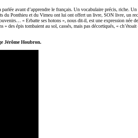
arlée avant d’apprendre le français. Un vocabulaire précis, riche. Un tale
nts du Ponthieu et du Vimeu ont lui ont offert un livre, SON livre, un r
uvenirs… « Erbatte ses hotons », nous dit-il, est une expression née des
ns » des épis tombaient au sol, cassés, mais pas décortiqués, « ch’étoait
age Jérôme Houbron.