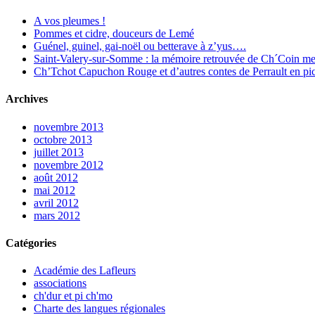
A vos pleumes !
Pommes et cidre, douceurs de Lemé
Guénel, guinel, gai-noël ou betterave à z’yus….
Saint-Valery-sur-Somme : la mémoire retrouvée de Ch´Coin me
Ch’Tchot Capuchon Rouge et d’autres contes de Perrault en pic
Archives
novembre 2013
octobre 2013
juillet 2013
novembre 2012
août 2012
mai 2012
avril 2012
mars 2012
Catégories
Académie des Lafleurs
associations
ch'dur et pi ch'mo
Charte des langues régionales