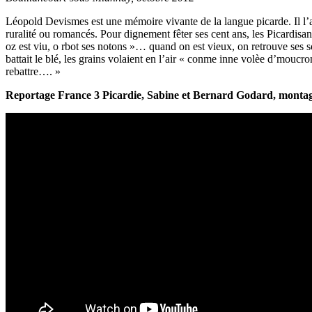
Léopold Devismes est une mémoire vivante de la langue picarde. Il l’a p
ruralité ou romancés. Pour dignement fêter ses cent ans, les Picardisa
oz est viu, o rbot ses notons »… quand on est vieux, on retrouve ses so
battait le blé, les grains volaient en l’air « conme inne volèe d’moucro
rebattre…. »
Reportage France 3 Picardie, Sabine et Bernard Godard, mont