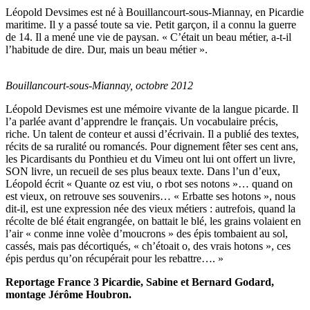
Léopold Devsimes est né à Bouillancourt-sous-Miannay, en Picardie
maritime. Il y a passé toute sa vie. Petit garçon, il a connu la guerre
de 14. Il a mené une vie de paysan. « C’était un beau métier, a-t-il
l’habitude de dire. Dur, mais un beau métier ».
Bouillancourt-sous-Miannay, octobre 2012
Léopold Devismes est une mémoire vivante de la langue picarde. Il
l’a parlée avant d’apprendre le français. Un vocabulaire précis,
riche. Un talent de conteur et aussi d’écrivain. Il a publié des textes,
récits de sa ruralité ou romancés. Pour dignement fêter ses cent ans,
les Picardisants du Ponthieu et du Vimeu ont lui ont offert un livre,
SON livre, un recueil de ses plus beaux texte. Dans l’un d’eux,
Léopold écrit « Quante oz est viu, o rbot ses notons »… quand on
est vieux, on retrouve ses souvenirs… « Erbatte ses hotons », nous
dit-il, est une expression née des vieux métiers : autrefois, quand la
récolte de blé était engrangée, on battait le blé, les grains volaient en
l’air « conme inne volèe d’moucrons » des épis tombaient au sol,
cassés, mais pas décortiqués, « ch’étoait o, des vrais hotons », ces
épis perdus qu’on récupérait pour les rebattre…. »
Reportage France 3 Picardie, Sabine et Bernard Godard,
montage Jérôme Houbron.