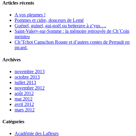
Articles récents
A vos pleumes !
Pommes et cidre, douceurs de Lemé
Guénel, guinel, gai-noël ou betterave à z’yus….
Saint-Valery-sur-Somme : la mémoire retrouvée de Ch´Coin
meinteu
Ch’Tchot Capuchon Rouge et d’autres contes de Perrault en
picard.
Archives
novembre 2013
octobre 2013
juillet 2013
novembre 2012
août 2012
mai 2012
avril 2012
mars 2012
Catégories
Académie des Lafleurs