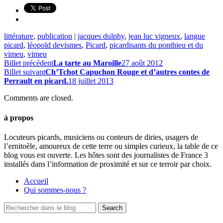
littérature
,
publication
|
jacques dulphy
,
jean luc vigneux
,
langue
picard
,
léopold devismes
,
Picard
,
picardisants du ponthieu et du
vimeu
,
vimeu
Billet précédent
La tarte au Maroille
27 août 2012
Billet suivant
Ch’Tchot Capuchon Rouge et d’autres contes de
Perrault en picard.
18 juillet 2013
Comments are closed.
à propos
Locuteurs picards, musiciens ou conteurs de diries, usagers de
l’ernitoèle, amoureux de cette terre ou simples curieux, la table de ce
blog vous est ouverte. Les hôtes sont des journalistes de France 3
installés dans l’information de proximité et sur ce terroir par choix.
Accueil
Qui sommes-nous ?