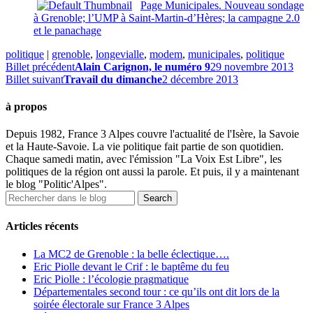
Page Municipales. Nouveau sondage
à Grenoble; l’UMP à Saint-Martin-d’Hères; la campagne 2.0
et le panachage
politique
|
grenoble
,
longevialle
,
modem
,
municipales
,
politique
Billet précédent
Alain Carignon, le numéro 9
29 novembre 2013
Billet suivant
Travail du dimanche
2 décembre 2013
à propos
Depuis 1982, France 3 Alpes couvre l'actualité de l'Isère, la Savoie
et la Haute-Savoie. La vie politique fait partie de son quotidien.
Chaque samedi matin, avec l'émission "La Voix Est Libre", les
politiques de la région ont aussi la parole. Et puis, il y a maintenant
le blog "Politic'Alpes".
Articles récents
La MC2 de Grenoble : la belle éclectique….
Eric Piolle devant le Crif : le baptême du feu
Eric Piolle : l’écologie pragmatique
Départementales second tour : ce qu’ils ont dit lors de la
soirée électorale sur France 3 Alpes