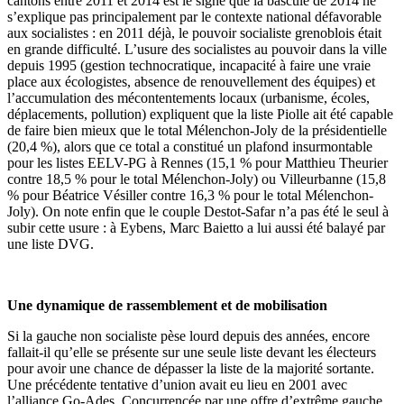
cantons entre 2011 et 2014 est le signe que la bascule de 2014 ne
s’explique pas principalement par le contexte national défavorable
aux socialistes : en 2011 déjà, le pouvoir socialiste grenoblois était
en grande difficulté. L’usure des socialistes au pouvoir dans la ville
depuis 1995 (gestion technocratique, incapacité à faire une vraie
place aux écologistes, absence de renouvellement des équipes) et
l’accumulation des mécontentements locaux (urbanisme, écoles,
déplacements, pollution) expliquent que la liste Piolle ait été capable
de faire bien mieux que le total Mélenchon-Joly de la présidentielle
(20,4 %), alors que ce total a constitué un plafond insurmontable
pour les listes EELV-PG à Rennes (15,1 % pour Matthieu Theurier
contre 18,5 % pour le total Mélenchon-Joly) ou Villeurbanne (15,8
% pour Béatrice Vésiller contre 16,3 % pour le total Mélenchon-
Joly). On note enfin que le couple Destot-Safar n’a pas été le seul à
subir cette usure : à Eybens, Marc Baietto a lui aussi été balayé par
une liste DVG.
Une dynamique de rassemblement et de mobilisation
Si la gauche non socialiste pèse lourd depuis des années, encore
fallait-il qu’elle se présente sur une seule liste devant les électeurs
pour avoir une chance de dépasser la liste de la majorité sortante.
Une précédente tentative d’union avait eu lieu en 2001 avec
l’alliance Go-Ades. Concurrencée par une offre d’extrême gauche