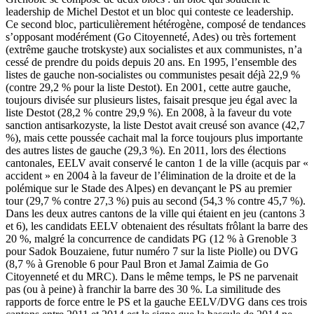
leadership de Michel Destot et un bloc qui conteste ce leadership.
Ce second bloc, particulièrement hétérogène, composé de tendances
s’opposant modérément (Go Citoyenneté, Ades) ou très fortement
(extrême gauche trotskyste) aux socialistes et aux communistes, n’a
cessé de prendre du poids depuis 20 ans. En 1995, l’ensemble des
listes de gauche non-socialistes ou communistes pesait déjà 22,9 %
(contre 29,2 % pour la liste Destot). En 2001, cette autre gauche,
toujours divisée sur plusieurs listes, faisait presque jeu égal avec la
liste Destot (28,2 % contre 29,9 %). En 2008, à la faveur du vote
sanction antisarkozyste, la liste Destot avait creusé son avance (42,7
%), mais cette poussée cachait mal la force toujours plus importante
des autres listes de gauche (29,3 %). En 2011, lors des élections
cantonales, EELV avait conservé le canton 1 de la ville (acquis par «
accident » en 2004 à la faveur de l’élimination de la droite et de la
polémique sur le Stade des Alpes) en devançant le PS au premier
tour (29,7 % contre 27,3 %) puis au second (54,3 % contre 45,7 %).
Dans les deux autres cantons de la ville qui étaient en jeu (cantons 3
et 6), les candidats EELV obtenaient des résultats frôlant la barre des
20 %, malgré la concurrence de candidats PG (12 % à Grenoble 3
pour Sadok Bouzaiene, futur numéro 7 sur la liste Piolle) ou DVG
(8,7 % à Grenoble 6 pour Paul Bron et Jamal Zaimia de Go
Citoyenneté et du MRC). Dans le même temps, le PS ne parvenait
pas (ou à peine) à franchir la barre des 30 %. La similitude des
rapports de force entre le PS et la gauche EELV/DVG dans ces trois