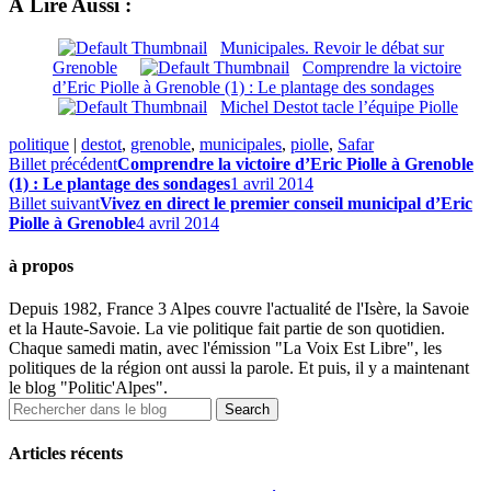
À Lire Aussi :
Municipales. Revoir le débat sur
Grenoble
Comprendre la victoire
d’Eric Piolle à Grenoble (1) : Le plantage des sondages
Michel Destot tacle l’équipe Piolle
politique
|
destot
,
grenoble
,
municipales
,
piolle
,
Safar
Billet précédent
Comprendre la victoire d’Eric Piolle à Grenoble
(1) : Le plantage des sondages
1 avril 2014
Billet suivant
Vivez en direct le premier conseil municipal d’Eric
Piolle à Grenoble
4 avril 2014
à propos
Depuis 1982, France 3 Alpes couvre l'actualité de l'Isère, la Savoie
et la Haute-Savoie. La vie politique fait partie de son quotidien.
Chaque samedi matin, avec l'émission "La Voix Est Libre", les
politiques de la région ont aussi la parole. Et puis, il y a maintenant
le blog "Politic'Alpes".
Articles récents