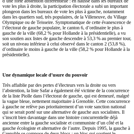
d’une forte abstention différentielle : en hausse dans les bureaux de
vote les plus à droite, la participation électorale a subi un important
plongeon dans les bureaux de vote les plus à gauche, notamment
dans les quartiers sud, très populaires, de la Villeneuve, du Village
Olympique ou de Teisseire. Symptomatique de cette évanescence de
l’électorat de gauche populaire, le canton 6, d’ordinaire le plus à
gauche de la ville (68,2 % pour Hollande à la présidentielle), a vu
son soutien aux listes de gauche descendre à 53,3 % au premier tour,
soit un niveau inférieur à celui observé dans le canton 2 (53,8 %),
d’ordinaire le moins à gauche de la ville (58,2 % pour Hollande à la
présidentielle).
Une dynamique locale d’usure du pouvoir
Très affaiblie par des pertes d’électeurs vers la droite ou vers
l’abstention, la liste Safar a également été victime de la concurrence
de la liste Piolle dans l’électorat de gauche, qui est demeuré, malgré
la vague bleue, nettement majoritaire à Grenoble. Cette concurrence
à gauche ne relève pas prioritairement d’un vote sanction national
qui se serait porté sur une alternative de gauche aux socialistes. Il
s’inscrit bien davantage dans une histoire concurrentielle déjà
ancienne entre la gauche socialiste et communiste d’un côté et la
gauche écologiste et alternative de l’autre. Depuis 1995, la gauche à
Grenoble se compose de deux blocs : un bloc qui soutient le