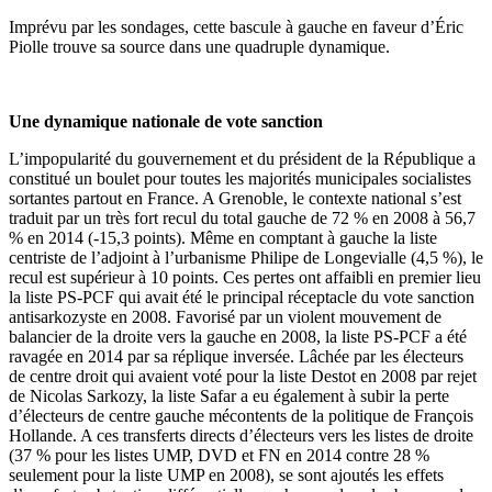
Imprévu par les sondages, cette bascule à gauche en faveur d’Éric
Piolle trouve sa source dans une quadruple dynamique.
Une dynamique nationale de vote sanction
L’impopularité du gouvernement et du président de la République a
constitué un boulet pour toutes les majorités municipales socialistes
sortantes partout en France. A Grenoble, le contexte national s’est
traduit par un très fort recul du total gauche de 72 % en 2008 à 56,7
% en 2014 (-15,3 points). Même en comptant à gauche la liste
centriste de l’adjoint à l’urbanisme Philipe de Longevialle (4,5 %), le
recul est supérieur à 10 points. Ces pertes ont affaibli en premier lieu
la liste PS-PCF qui avait été le principal réceptacle du vote sanction
antisarkozyste en 2008. Favorisé par un violent mouvement de
balancier de la droite vers la gauche en 2008, la liste PS-PCF a été
ravagée en 2014 par sa réplique inversée. Lâchée par les électeurs
de centre droit qui avaient voté pour la liste Destot en 2008 par rejet
de Nicolas Sarkozy, la liste Safar a eu également à subir la perte
d’électeurs de centre gauche mécontents de la politique de François
Hollande. A ces transferts directs d’électeurs vers les listes de droite
(37 % pour les listes UMP, DVD et FN en 2014 contre 28 %
seulement pour la liste UMP en 2008), se sont ajoutés les effets