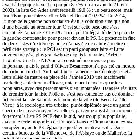
ayant à l’époque le vent en poupe (8,5 %, un an avant le 21 avril
2002), la liste Go-Ades avait recueilli 19,8 % : un beau score, mais
insuffisant pour faire vaciller Michel Destot (29,9 %). En 2014,
l’union de la gauche non socialiste était la condition sine qua non
d’une bascule au premier tour. C’est sur cette base que s’est
constituée l’alliance EELV-PG : occuper l’intégralité de l’espace de
la gauche contestataire pour passer devant le PS. La présence in fine
de deux listes d’extrême gauche n’a pas été de nature à mettre en
péril cette stratégie : le POI est un parti groupusculaire et Lutte
ouvrière ne pèse plus grand-chose depuis la retraite d’Arlette
Laguiller. Une liste NPA aurait constitué une menace plus
importante, mais le parti d’Olivier Besancenot n’a pas été en mesure
de partir au combat. Au final, l’union a permis aux écologistes et à
leurs alliés de mettre en place dès l’année 2013 une machinerie
marketing et de terrain efficace, notamment dans les quartiers
populaires, avec des personnalités bien implantées. Dans les résultats
du premier tour, la liste Piolle ne s’est pas contentée pas de dominer
nettement la liste Safar dans le nord de la ville (de Berriat à l’Ile
Verte), à la sociologie très urbaine, plutôt diplômée avec un grand
spectre de classes moyennes ; elle est parvenue aussi à concurrencer
fortement la liste PS-PCF dans le sud, beaucoup plus populaire,
avec une forte proportion de Français issus de l’immigration extra-
européenne, où le PS régnait jusque-là en maitre absolu. Dans
certains bureaux de la Villeneuve, de l’Abbaye ou de Malherbe, la
liste Piolle a même viré en tête.