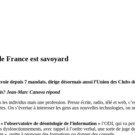
de France est savoyard
voie depuis 7 mandats, dirige désormais aussi l’Union des Clubs 
t-bis? Jean-Marc Canova répond
 les individus mais une profession. Presse écrite, radio, télé et web, c’
rtes. On s’évertue à interesser les gens aux nouvelles technologies, on n
« l’observatoire de déontologie de l’information »
l’ODI, qui va perm
s dysfonctionnements, avec rappel à l’ordre verbal, une sorte de juge de
ent », quitte à proposer des formations ou donner des conseils.