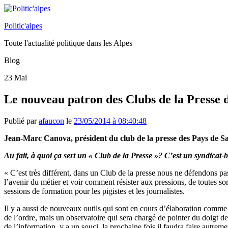
Politic'alpes
Toute l'actualité politique dans les Alpes
Blog
23
Mai
Le nouveau patron des Clubs de la Presse 
Publié par
afaucon
le
23/05/2014 à 08:40:48
Jean-Marc Canova, président du club de la presse des Pays de Sa
Au fait, à quoi ça sert un « Club de la Presse »? C’est un syndica
« C’est très différent, dans un Club de la presse nous ne défendons pas
l’avenir du métier et voir comment résister aux pressions, de toutes so
sessions de formation pour les pigistes et les journalistes.
Il y a aussi de nouveaux outils qui sont en cours d’élaboration comme
de l’ordre, mais un observatoire qui sera chargé de pointer du doigt de
de l’information, y a un souci, la prochaine fois il faudra faire autrem