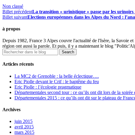
Non classé
Billet précédent
La transition « urinistique » passe par les urinoir
Billet suivant
Elections européennes dans les Alpes du Nord : l’an
à propos
Depuis 1982, France 3 Alpes couvre l'actualité de l'Isère, la Savoie et
région ont aussi la parole. Et puis, il y a maintenant le blog "Politic'A
Articles récents
La MC2 de Grenoble : la belle éclectique….
Eric Piolle devant le Crif : le baptême du feu
Eric Piolle : l’écologie pragmatique
Départementales second tour : ce qu’ils ont dit lors de la soirée
Départementales 2015 : ce qu’ils ont dit sur le plateau de Franc
Archives
juin 2015
avril 2015
mars 2015