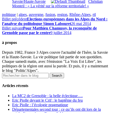
Savoie/Haute-Savoie
Christian
Monteil : « La vérité sur la réforme territoriale! »
politique
|
alpes
,
auvergne
,
fusion
,
region
,
Rhône-Alpes
,
rtl
Billet précédent
Elections européennes dans les Alpes du Nord :
l’analyse du politologue Simon Labouret
26 mai 2014
Billet suivant
Pour Matthieu Chamussy, la reconquête de
Grenoble passe par le centre
9 juillet 2014
à propos
Depuis 1982, France 3 Alpes couvre l'actualité de l'Isère, la Savoie
et la Haute-Savoie. La vie politique fait partie de son quotidien.
Chaque samedi matin, avec l'émission "La Voix Est Libre", les
politiques de la région ont aussi la parole. Et puis, il y a maintenant
le blog "Politic'Alpes".
Articles récents
La MC2 de Grenoble : la belle éclectique….
Eric Piolle devant le Crif : le baptême du feu
Eric Piolle : l’écologie pragmatique
Départementales second tour : ce qu’ils ont dit lors de la