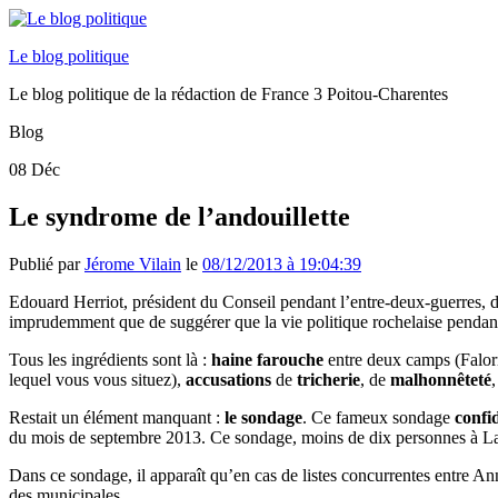
Le blog politique
Le blog politique de la rédaction de France 3 Poitou-Charentes
Blog
08
Déc
Le syndrome de l’andouillette
Publié par
Jérome Vilain
le
08/12/2013 à 19:04:39
Edouard Herriot, président du Conseil pendant l’entre-deux-guerres, di
imprudemment que de suggérer que la vie politique rochelaise pendant 
Tous les ingrédients sont là :
haine
farouche
entre deux camps (Falorn
lequel vous vous situez),
accusations
de
tricherie
, de
malhonnêteté
Restait un élément manquant :
le sondage
. Ce fameux sondage
confi
du mois de septembre 2013. Ce sondage, moins de dix personnes à La 
Dans ce sondage, il apparaît qu’en cas de listes concurrentes entr
des municipales.