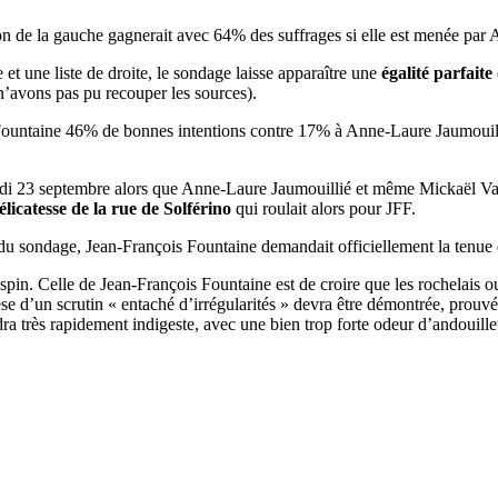
on de la gauche gagnerait avec 64% des suffrages si elle est menée par A
 et une liste de droite, le sondage laisse apparaître une
égalité parfaite
n’avons pas pu recouper les sources).
 Fountaine 46% de bonnes intentions contre 17% à Anne-Laure Jaumouil
ndi 23 septembre alors que Anne-Laure Jaumouillié et même Mickaël Vall
icatesse de la rue de Solférino
qui roulait alors pour JFF.
s du sondage, Jean-François Fountaine demandait officiellement la tenu
Jospin. Celle de Jean-François Fountaine est de croire que les rochelais o
se d’un scrutin « entaché d’irrégularités » devra être démontrée, prouvée.
a très rapidement indigeste, avec une bien trop forte odeur d’andouillet