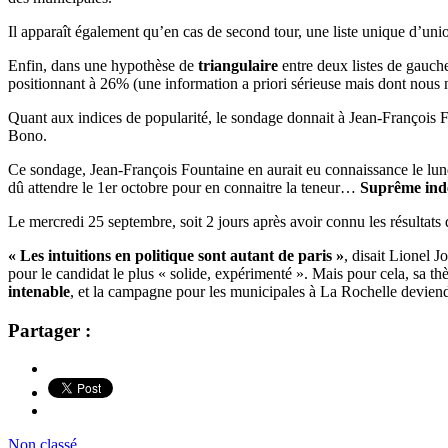
Il apparaît également qu’en cas de second tour, une liste unique d’uni
Enfin, dans une hypothèse de
triangulaire
entre deux listes de gauche
positionnant à 26% (une information a priori sérieuse mais dont nous 
Quant aux indices de popularité, le sondage donnait à Jean-François
Bono.
Ce sondage, Jean-François Fountaine en aurait eu connaissance le lu
dû attendre le 1er octobre pour en connaitre la teneur…
Suprême indél
Le mercredi 25 septembre, soit 2 jours après avoir connu les résultat
« Les intuitions en politique sont autant de paris »
, disait Lionel 
pour le candidat le plus « solide, expérimenté ». Mais pour cela, sa thè
intenable
, et la campagne pour les municipales à La Rochelle deviendr
Partager :
Non classé