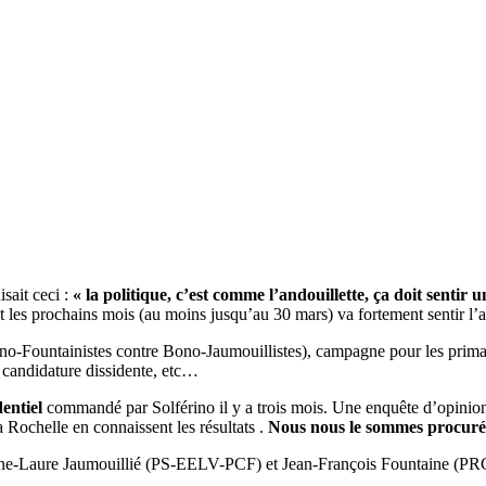
sait ceci :
« la politique, c’est comme l’andouillette, ça doit sentir 
les prochains mois (au moins jusqu’au 30 mars) va fortement sentir l’a
o-Fountainistes contre Bono-Jaumouillistes), campagne pour les primair
, candidature dissidente, etc…
dentiel
commandé par Solférino il y a trois mois. Une enquête d’opinion
Rochelle en connaissent les résultats .
Nous nous le sommes procuré
e Anne-Laure Jaumouillié (PS-EELV-PCF) et Jean-François Fountaine (P