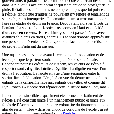
gouvernante, il partait sur le chemin de l’école et croisait des enfants
dans la rue, où ils avaient dormi et qui tentaient de se protéger de la
pluie. Il était alors enfant mais ne comprenait pas que lui puisse aller
à l’école, tandis que d’autres ne pouvaient s’y rendre et tentaient de
se protéger des intempéries. Il a ensuite quitté sa terre natale pour
faire ses études de droits en France. Découvrant alors les Droits de
l’enfant, il a souhaité qu’ils soient respectés en Haïti et a décidé
d’
œuvrer en ce sens.
Basé à Limoges, il est passé à l’acte avec
d’autres étudiants en droits, et amis. Ils se sont d’abord appuyés sur
une personne présente aux Orangers pour faciliter la concrétisation
du projet, il s’agissait du pasteur.
Une rupture est survenue avant la création de l’association et de
lécole puisque le pasteur souhaitait que l’école soit cléricale.
Cependant pour les créateurs de l’Acem, les valeurs de l’école à
respecter sont :
dignité, laïcité et égalité
. La dignité en vue d’un
droit à l’éducation. La laïcité en vue d’une séparation entre la
spiritualité et l’éducation. L’égalité en vue du dénuement total des
enfants de la campagne face aux enfants des villes, et comme dit
Lyn François « l’école doit réparer cette injustice faite au paysans ».
Le terrain constructible a quasiment été donné et le bâtiment de
l’école a été construit grâce à un financement public et grâce aux
fonds de l’Acem avant une rupture volontaire du financement public
afin de rester « libre » dans les choix de conduite de l’école qui est
même devenu un centre culturel (
voir l’article
).