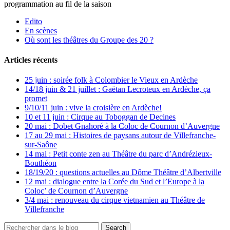
programmation au fil de la saison
Edito
En scènes
Où sont les théâtres du Groupe des 20 ?
Articles récents
25 juin : soirée folk à Colombier le Vieux en Ardèche
14/18 juin & 21 juillet : Gaëtan Lecroteux en Ardèche, ça
promet
9/10/11 juin : vive la croisière en Ardèche!
10 et 11 juin : Cirque au Toboggan de Decines
20 mai : Dobet Gnahoré à la Coloc de Cournon d’Auvergne
17 au 29 mai : Histoires de paysans autour de Villefranche-
sur-Saône
14 mai : Petit conte zen au Théâtre du parc d’Andrézieux-
Bouthéon
18/19/20 : questions actuelles au Dôme Théâtre d’Albertville
12 mai : dialogue entre la Corée du Sud et l’Europe à la
Coloc’ de Cournon d’Auvergne
3/4 mai : renouveau du cirque vietnamien au Théâtre de
Villefranche