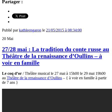
Partager :
Publié par
kathleengaron
le
21/05/2015 à 08:34:00
20
Mai
27/28 mai : La tradition du conte russe au
Théâtre de la renaissance d’Oullins – à
voir en famille
Le coq d’or
/ Théâtre musical le 27 mai à 15h00 le 29 mai 19h00
au
Théâtre de la renaissance d’Oullins
–
{ à voir en famille à partir
de 7 ans }