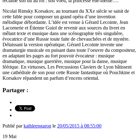
réclame son dû au roi : son voeu, la princesse elle-même….
Nicolaï Rimsky Korsakov, au tournant du XXe siècle se saisit de
cette fable pour composer un grand opéra d’une invention
mélodique débordante. L’idée est venue à Gérard Lecointe, Jean
Lacornerie et Étienne Guiol de revenir aux sources du livret en
mêlant texte et musique dans une scénographie très singulière,
évocatrice d’une Russie toute faite de chevauchées et de mystère.
Délaissant la version opératique, Gérard Lecointe invente une
dramaturgie musicale en puisant dans toute l’oeuvre du compositeur,
en adaptant les pages au fort pouvoir évocateur : musique
dramatique, musique guerrière, musique pour la danse, musique
féérique. En virtuoses, Les Percussions Claviers de Lyon bâtissent
une cathédrale de son pour cette Russie fantastique où Pouchkine et
Korsakov répandent un parfum d’encens oriental.
Partager :
Publié par
kathleengaron
le
20/05/2015 à 08:55:00
19
Mai