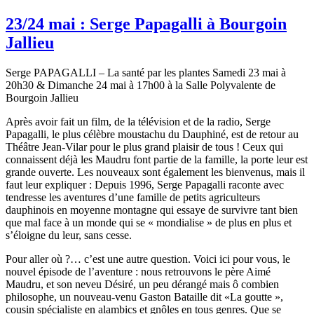
23/24 mai : Serge Papagalli à Bourgoin
Jallieu
Serge PAPAGALLI – La santé par les plantes Samedi 23 mai à
20h30 & Dimanche 24 mai à 17h00 à la Salle Polyvalente de
Bourgoin Jallieu
Après avoir fait un film, de la télévision et de la radio, Serge
Papagalli, le plus célèbre moustachu du Dauphiné, est de retour au
Théâtre Jean-Vilar pour le plus grand plaisir de tous ! Ceux qui
connaissent déjà les Maudru font partie de la famille, la porte leur est
grande ouverte. Les nouveaux sont également les bienvenus, mais il
faut leur expliquer : Depuis 1996, Serge Papagalli raconte avec
tendresse les aventures d’une famille de petits agriculteurs
dauphinois en moyenne montagne qui essaye de survivre tant bien
que mal face à un monde qui se « mondialise » de plus en plus et
s’éloigne du leur, sans cesse.
Pour aller où ?… c’est une autre question. Voici ici pour vous, le
nouvel épisode de l’aventure : nous retrouvons le père Aimé
Maudru, et son neveu Désiré, un peu dérangé mais ô combien
philosophe, un nouveau-venu Gaston Bataille dit «La goutte »,
cousin spécialiste en alambics et gnôles en tous genres. Que se