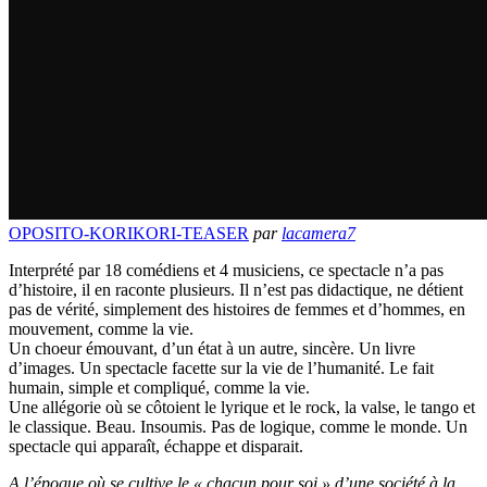
OPOSITO-KORIKORI-TEASER
par
lacamera7
Interprété par 18 comédiens et 4 musiciens, ce spectacle n’a pas
d’histoire, il en raconte plusieurs. Il n’est pas didactique, ne détient
pas de vérité, simplement des histoires de femmes et d’hommes, en
mouvement, comme la vie.
Un choeur émouvant, d’un état à un autre, sincère. Un livre
d’images. Un spectacle facette sur la vie de l’humanité. Le fait
humain, simple et compliqué, comme la vie.
Une allégorie où se côtoient le lyrique et le rock, la valse, le tango et
le classique. Beau. Insoumis. Pas de logique, comme le monde. Un
spectacle qui apparaît, échappe et disparait.
A l’époque où se cultive le « chacun pour soi » d’une société à la