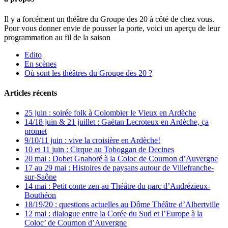
Il y a forcément un théâtre du Groupe des 20 à côté de chez vous.
Pour vous donner envie de pousser la porte, voici un aperçu de leur
programmation au fil de la saison
Edito
En scènes
Où sont les théâtres du Groupe des 20 ?
Articles récents
25 juin : soirée folk à Colombier le Vieux en Ardèche
14/18 juin & 21 juillet : Gaëtan Lecroteux en Ardèche, ça
promet
9/10/11 juin : vive la croisière en Ardèche!
10 et 11 juin : Cirque au Toboggan de Decines
20 mai : Dobet Gnahoré à la Coloc de Cournon d’Auvergne
17 au 29 mai : Histoires de paysans autour de Villefranche-
sur-Saône
14 mai : Petit conte zen au Théâtre du parc d’Andrézieux-
Bouthéon
18/19/20 : questions actuelles au Dôme Théâtre d’Albertville
12 mai : dialogue entre la Corée du Sud et l’Europe à la
Coloc’ de Cournon d’Auvergne