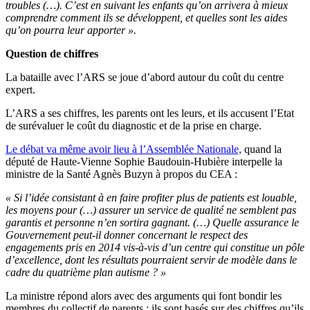
troubles (…). C’est en suivant les enfants qu’on arrivera à mieux
comprendre comment ils se développent, et quelles sont les aides
qu’on pourra leur apporter ».
Question de chiffres
La bataille avec l’ARS se joue d’abord autour du coût du centre
expert.
L’ARS a ses chiffres, les parents ont les leurs, et ils accusent l’Etat
de surévaluer le coût du diagnostic et de la prise en charge.
Le débat va même avoir lieu à l’Assemblée Nationale,
quand la
député de Haute-Vienne Sophie Baudouin-Hubière interpelle la
ministre de la Santé Agnès Buzyn à propos du CEA :
« Si l’idée consistant à en faire profiter plus de patients est louable,
les moyens pour (…) assurer un service de qualité ne semblent pas
garantis et personne n’en sortira gagnant. (…) Quelle assurance le
Gouvernement peut-il donner concernant le respect des
engagements pris en 2014 vis-à-vis d’un centre qui constitue un pôle
d’excellence, dont les résultats pourraient servir de modèle dans le
cadre du quatrième plan autisme ? »
La ministre répond alors avec des arguments qui font bondir les
membres du collectif de parents : ils sont basés sur des chiffres qu’ils