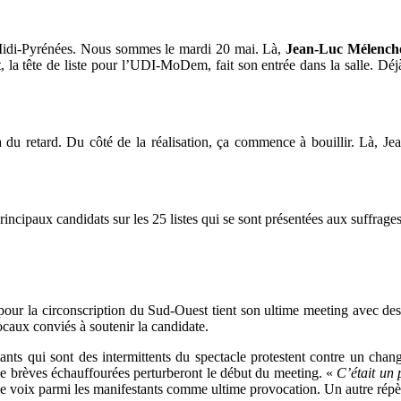
 Midi-Pyrénées. Nous sommes le mardi 20 mai. Là,
Jean-Luc Mélench
t
, la tête de liste pour l’UDI-MoDem, fait son entrée dans la salle. Déjà
 du retard. Du côté de la réalisation, ça commence à bouillir. Là, Je
rincipaux candidats sur les 25 listes qui se sont présentées aux suffrage
ur la circonscription du Sud-Ouest tient son ultime meeting avec des
ocaux conviés à soutenir la candidate.
ants qui sont des intermittents du spectacle protestent contre un cha
De brèves échauffourées perturberont le début du meeting. «
C’était un 
une voix parmi les manifestants comme ultime provocation. Un autre rép