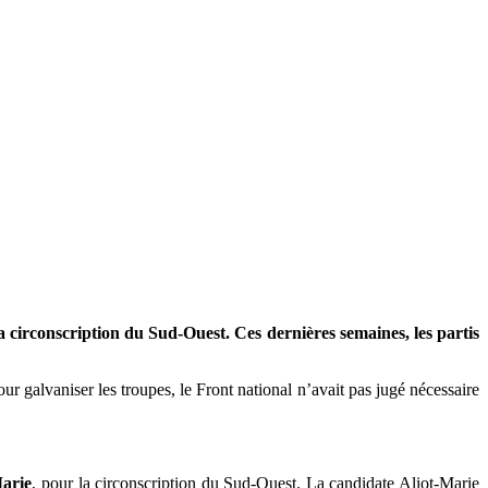
a circonscription du Sud-Ouest. Ces dernières semaines, les partis
 galvaniser les troupes, le Front national n’avait pas jugé nécessaire
Marie
, pour la circonscription du Sud-Ouest. La candidate Aliot-Marie