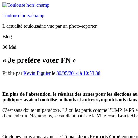
Toulouse hors-champ
L'actualité toulousaine vue par un photo-reporter
Blog
30
Mai
« Je préfère voter FN »
Publié par
Kevin Figuier
le
30/05/2014 à 10:53:38
En plus de l’abstention, le résultat des urnes pour les élections
politiques avaient mobilisé militants et autres sympathisants dan
C’est sans doute un paradoxe. Là où les partis comme l’UMP, le PS et 
d’en tenir un. Néanmoins, le candidat natif de la Ville rose,
Louis Ali
Quelques jours auparavant, le 15 mai,
Jean-François Copé
encore pr