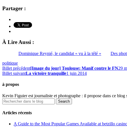
Partager :
À Lire Aussi :
Dominique Reynié, le candidat « vu à la télé »
Des photo
politique
Billet précédent
[Image du jour] Toulouse: Manif contre le FN
29 m
Billet suivant
La victoire tranquille
1 juin 2014
à propos
Kevin Figuier est journaliste et photographe : il propose dans ce blog 
Articles récents
A Guide to the Most Popular Games Available at betzillo casin