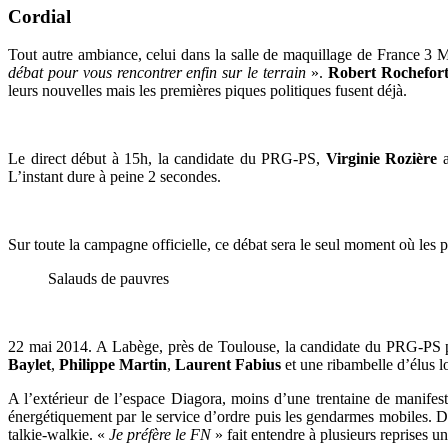
Cordial
Tout autre ambiance, celui dans la salle de maquillage de France 3
débat pour vous rencontrer enfin sur le terrain
».
Robert Rochefor
leurs nouvelles mais les premières piques politiques fusent déjà.
Le direct début à 15h, la candidate du PRG-PS,
Virginie Rozière
a
L’instant dure à peine 2 secondes.
Sur toute la campagne officielle, ce débat sera le seul moment où les p
Salauds de pauvres
22 mai 2014. A Labège, près de Toulouse, la candidate du PRG-PS po
Baylet
,
Philippe Martin
,
Laurent Fabius
et une ribambelle d’élus l
A l’extérieur de l’espace Diagora, moins d’une trentaine de manifest
énergétiquement par le service d’ordre puis les gendarmes mobiles. 
talkie-walkie. «
Je préfère le FN
» fait entendre à plusieurs reprises 