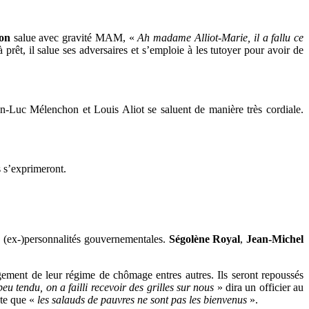
on
salue avec gravité MAM, «
Ah madame Alliot-Marie, il a fallu ce
 prêt, il salue ses adversaires et s’emploie à les tutoyer pour avoir de
an-Luc Mélenchon et Louis Aliot se saluent de manière très cordiale.
s s’exprimeront.
 (ex-)personnalités gouvernementales.
Ségolène Royal
,
Jean-Michel
ngement de leur régime de chômage entres autres. Ils seront repoussés
peu tendu, on a failli recevoir des grilles sur nous
» dira un officier au
ète que «
les salauds de pauvres ne sont pas les bienvenus
».