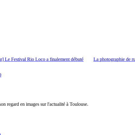
r] Le Festival Rio Loco a finalement débuté
La photographie de r
0
son regard en images sur l'actualité à Toulouse.
o