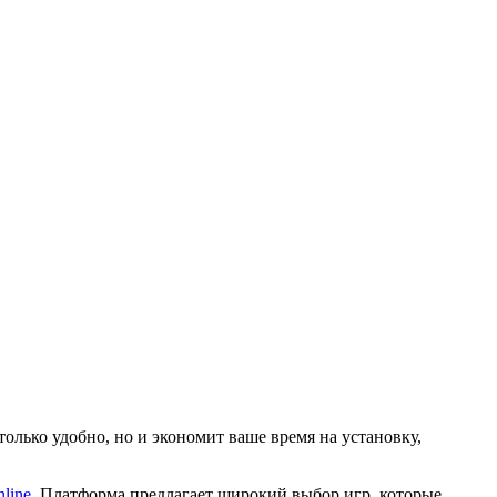
олько удобно, но и экономит ваше время на установку,
nline
. Платформа предлагает широкий выбор игр, которые