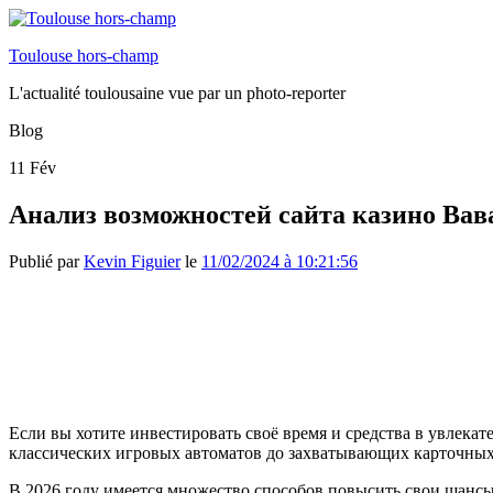
Toulouse hors-champ
L'actualité toulousaine vue par un photo-reporter
Blog
11
Fév
Анализ возможностей сайта казино Вав
Publié par
Kevin Figuier
le
11/02/2024 à 10:21:56
Если вы хотите инвестировать своё время и средства в увлека
классических игровых автоматов до захватывающих карточных
В 2026 году имеется множество способов повысить свои шансы