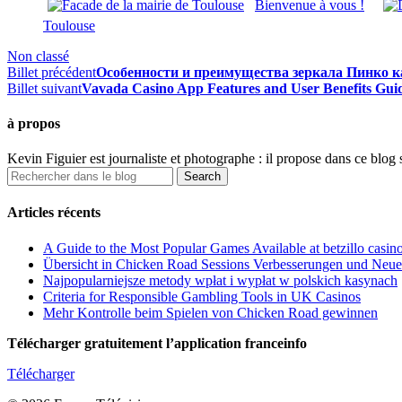
Bienvenue à vous !
Toulouse
Non classé
Billet précédent
Особенности и преимущества зеркала Пинко к
Billet suivant
Vavada Casino App Features and User Benefits Gui
à propos
Kevin Figuier est journaliste et photographe : il propose dans ce blog 
Articles récents
A Guide to the Most Popular Games Available at betzillo casin
Übersicht in Chicken Road Sessions Verbesserungen und Neu
Najpopularniejsze metody wpłat i wypłat w polskich kasynach
Criteria for Responsible Gambling Tools in UK Casinos
Mehr Kontrolle beim Spielen von Chicken Road gewinnen
Télécharger gratuitement l’application franceinfo
Télécharger