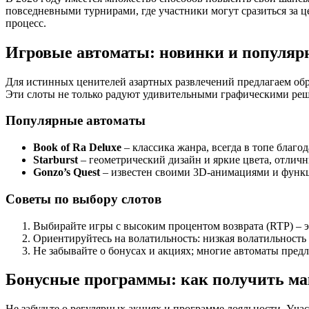
повседневными турнирами, где участники могут сразиться за 
процесс.
Игровые автоматы: новинки и популяр
Для истинных ценителей азартных развлечений предлагаем обр
Эти слоты не только радуют удивительными графическими реш
Популярные автоматы
Book of Ra Deluxe
– классика жанра, всегда в топе благо
Starburst
– геометрический дизайн и яркие цвета, отлич
Gonzo’s Quest
– известен своими 3D-анимациями и функц
Советы по выбору слотов
Выбирайте игры с высоким процентом возврата (RTP) – 
Ориентируйтесь на волатильность: низкая волатильность 
Не забывайте о бонусах и акциях; многие автоматы пре
Бонусные программы: как получить м
Не забудьте о регулярных акциях и программе лояльности. Уча