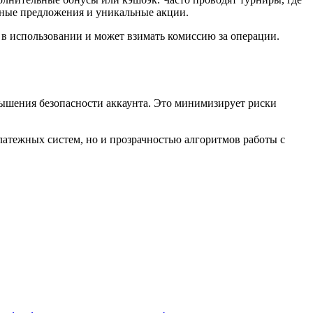
ные предложения и уникальные акции.
 в использовании и может взимать комиссию за операции.
ышения безопасности аккаунта. Это минимизирует риски
атежных систем, но и прозрачностью алгоритмов работы с