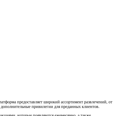
латформа предоставляет широкий ассортимент развлечений, от
и дополнительные привилегии для преданных клиентов.
акциями, которые появляются ежемесячно, а также