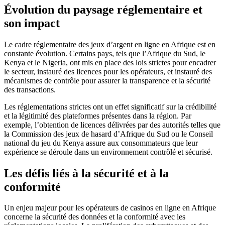
Évolution du paysage réglementaire et
son impact
Le cadre réglementaire des jeux d’argent en ligne en Afrique est en
constante évolution. Certains pays, tels que l’Afrique du Sud, le
Kenya et le Nigeria, ont mis en place des lois strictes pour encadrer
le secteur, instauré des licences pour les opérateurs, et instauré des
mécanismes de contrôle pour assurer la transparence et la sécurité
des transactions.
Les réglementations strictes ont un effet significatif sur la crédibilité
et la légitimité des plateformes présentes dans la région. Par
exemple, l’obtention de licences délivrées par des autorités telles que
la Commission des jeux de hasard d’Afrique du Sud ou le Conseil
national du jeu du Kenya assure aux consommateurs que leur
expérience se déroule dans un environnement contrôlé et sécurisé.
Les défis liés à la sécurité et à la
conformité
Un enjeu majeur pour les opérateurs de casinos en ligne en Afrique
concerne la sécurité des données et la conformité avec les