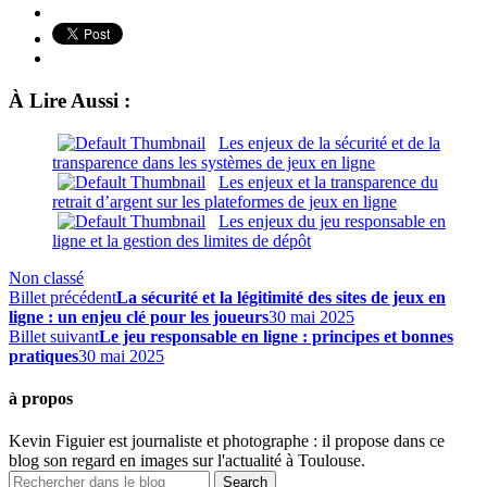
À Lire Aussi :
Les enjeux de la sécurité et de la
transparence dans les systèmes de jeux en ligne
Les enjeux et la transparence du
retrait d’argent sur les plateformes de jeux en ligne
Les enjeux du jeu responsable en
ligne et la gestion des limites de dépôt
Non classé
Billet précédent
La sécurité et la légitimité des sites de jeux en
ligne : un enjeu clé pour les joueurs
30 mai 2025
Billet suivant
Le jeu responsable en ligne : principes et bonnes
pratiques
30 mai 2025
à propos
Kevin Figuier est journaliste et photographe : il propose dans ce
blog son regard en images sur l'actualité à Toulouse.