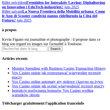
Billet précédent
Fremtiden for Interaktiv Læring: Digitalisering
og Innovation i EduTech-industrien
2 juin 2025
Billet suivant
La Nuova Frontiera della Mobilità urbana: Come
le App di Scooter condivisi stanno ridefinendo la Città del
Futuro
2 juin 2025
à propos
Kevin Figuier est journaliste et photographe : il propose dans ce
blog son regard en images sur l'actualité à Toulouse.
Articles récents
Monitor Spending with Business Casino Transaction History
Vox Casino opinie jak rozpoznawać wiarygodne recenzje
graczy
Vox Casino online automaty gry stołowe i kasyno na żywo
Vox Casino opinie jak ocenić wiarygodność recenzji graczy
Instrukcje porównania bonusów Vox Casino według
warunków obrotu
Télécharger gratuitement l’application franceinfo