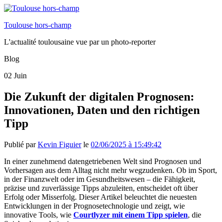
Toulouse hors-champ
L'actualité toulousaine vue par un photo-reporter
Blog
02
Juin
Die Zukunft der digitalen Prognosen:
Innovationen, Daten und den richtigen
Tipp
Publié par
Kevin Figuier
le
02/06/2025 à 15:49:42
In einer zunehmend datengetriebenen Welt sind Prognosen und
Vorhersagen aus dem Alltag nicht mehr wegzudenken. Ob im Sport,
in der Finanzwelt oder im Gesundheitswesen – die Fähigkeit,
präzise und zuverlässige Tipps abzuleiten, entscheidet oft über
Erfolg oder Misserfolg. Dieser Artikel beleuchtet die neuesten
Entwicklungen in der Prognosetechnologie und zeigt, wie
innovative Tools, wie
Courtlyzer mit einem Tipp spielen
, die