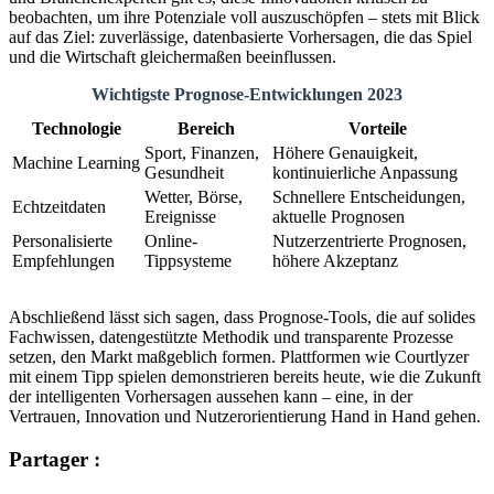
beobachten, um ihre Potenziale voll auszuschöpfen – stets mit Blick
auf das Ziel: zuverlässige, datenbasierte Vorhersagen, die das Spiel
und die Wirtschaft gleichermaßen beeinflussen.
Wichtigste Prognose-Entwicklungen 2023
Technologie
Bereich
Vorteile
Sport, Finanzen,
Höhere Genauigkeit,
Machine Learning
Gesundheit
kontinuierliche Anpassung
Wetter, Börse,
Schnellere Entscheidungen,
Echtzeitdaten
Ereignisse
aktuelle Prognosen
Personalisierte
Online-
Nutzerzentrierte Prognosen,
Empfehlungen
Tippsysteme
höhere Akzeptanz
Abschließend lässt sich sagen, dass Prognose-Tools, die auf solides
Fachwissen, datengestützte Methodik und transparente Prozesse
setzen, den Markt maßgeblich formen. Plattformen wie Courtlyzer
mit einem Tipp spielen demonstrieren bereits heute, wie die Zukunft
der intelligenten Vorhersagen aussehen kann – eine, in der
Vertrauen, Innovation und Nutzerorientierung Hand in Hand gehen.
Partager :