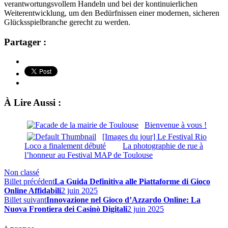
verantwortungsvollem Handeln und bei der kontinuierlichen
Weiterentwicklung, um den Bedürfnissen einer modernen, sicheren
Glücksspielbranche gerecht zu werden.
Partager :
À Lire Aussi :
Bienvenue à vous !
[Images du jour] Le Festival Rio
Loco a finalement débuté
La photographie de rue à
l’honneur au Festival MAP de Toulouse
Non classé
Billet précédent
La Guida Definitiva alle Piattaforme di Gioco
Online Affidabili
2 juin 2025
Billet suivant
Innovazione nel Gioco d’Azzardo Online: La
Nuova Frontiera dei Casinò Digitali
2 juin 2025