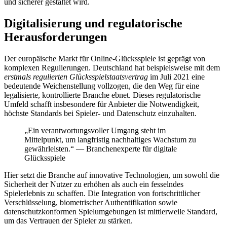
und sicherer gestaltet wird.
Digitalisierung und regulatorische
Herausforderungen
Der europäische Markt für Online-Glücksspiele ist geprägt von
komplexen Regulierungen. Deutschland hat beispielsweise mit dem
erstmals regulierten Glücksspielstaatsvertrag
im Juli 2021 eine
bedeutende Weichenstellung vollzogen, die den Weg für eine
legalisierte, kontrollierte Branche ebnet. Dieses regulatorische
Umfeld schafft insbesondere für Anbieter die Notwendigkeit,
höchste Standards bei Spieler- und Datenschutz einzuhalten.
„Ein verantwortungsvoller Umgang steht im
Mittelpunkt, um langfristig nachhaltiges Wachstum zu
gewährleisten.“ — Branchenexperte für digitale
Glücksspiele
Hier setzt die Branche auf innovative Technologien, um sowohl die
Sicherheit der Nutzer zu erhöhen als auch ein fesselndes
Spielerlebnis zu schaffen. Die Integration von fortschrittlicher
Verschlüsselung, biometrischer Authentifikation sowie
datenschutzkonformen Spielumgebungen ist mittlerweile Standard,
um das Vertrauen der Spieler zu stärken.