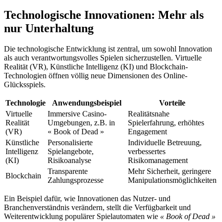
Technologische Innovationen: Mehr als
nur Unterhaltung
Die technologische Entwicklung ist zentral, um sowohl Innovation
als auch verantwortungsvolles Spielen sicherzustellen. Virtuelle
Realität (VR), Künstliche Intelligenz (KI) und Blockchain-
Technologien öffnen völlig neue Dimensionen des Online-
Glücksspiels.
Technologie
Anwendungsbeispiel
Vorteile
Virtuelle
Immersive Casino-
Realitätsnahe
Realität
Umgebungen, z.B. in
Spielerfahrung, erhöhtes
(VR)
« Book of Dead »
Engagement
Künstliche
Personalisierte
Individuelle Betreuung,
Intelligenz
Spielangebote,
verbessertes
(KI)
Risikoanalyse
Risikomanagement
Transparente
Mehr Sicherheit, geringere
Blockchain
Zahlungsprozesse
Manipulationsmöglichkeiten
Ein Beispiel dafür, wie Innovationen das Nutzer- und
Branchenverständnis verändern, stellt die Verfügbarkeit und
Weiterentwicklung populärer Spielautomaten wie
« Book of Dead »