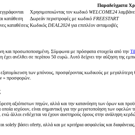
Παραδείγματα Χ
 εγγράφονται
Χρησιμοποιώντας τον κωδικό
WELCOME24
λαμβάνε
ται κατάθεση
Δωρεάν περιστροφές με κωδικό
FREESTART
νες καταθέσεις
Κωδικός
DEAL2024
για επιπλέον ανταμοιβές
γμένη και προσωποποιημένη. Σύμφωνα με πρόσφατα στοιχεία από την
Ti
η έχει ανέλθει σε περίπου 50 ευρώ. Αυτό δείχνει την αύξηση της εμπ
ην εξατομίκευση των μπόνους, προσφέροντας κωδικούς με μεγαλύτερη 
ων » προσφορών.
ς
 εύρεση αξιόπιστων πηγών, αλλά και την κατανόηση των όρων και π
 οποία ισχύουν, είναι σημαντική για την μεγιστοποίηση των οφελών τ
 ενώ άλλοι ενδέχεται να έχουν αυστηρούς όρους στην ανάληψη κερδ
 solely βάσει oferty, αλλά και με κριτήρια ασφαλείας και διαφάνειας