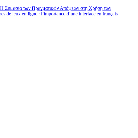
Η Σημασία των Πραγματικών Απόψεων στη Χρήση των
mes de jeux en ligne : l’importance d’une interface en français