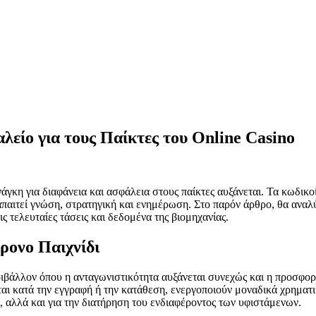
είο για τους Παίκτες του Online Casino
ανάγκη για διαφάνεια και ασφάλεια στους παίκτες αυξάνεται. Τα κωδικ
ς απαιτεί γνώση, στρατηγική και ενημέρωση. Στο παρόν άρθρο, θα ανα
ις τελευταίες τάσεις και δεδομένα της βιομηχανίας.
ρονο Παιχνίδι
ριβάλλον όπου η ανταγωνιστικότητα αυξάνεται συνεχώς και η προσφορά
ονται κατά την εγγραφή ή την κατάθεση, ενεργοποιούν μοναδικά χρημα
, αλλά και για την διατήρηση του ενδιαφέροντος των υφιστάμενων.