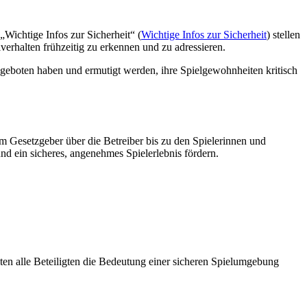
Wichtige Infos zur Sicherheit“ (
Wichtige Infos zur Sicherheit
) stellen
lverhalten frühzeitig zu erkennen und zu adressieren.
angeboten haben und ermutigt werden, ihre Spielgewohnheiten kritisch
om Gesetzgeber über die Betreiber bis zu den Spielerinnen und
nd ein sicheres, angenehmes Spielerlebnis fördern.
ten alle Beteiligten die Bedeutung einer sicheren Spielumgebung