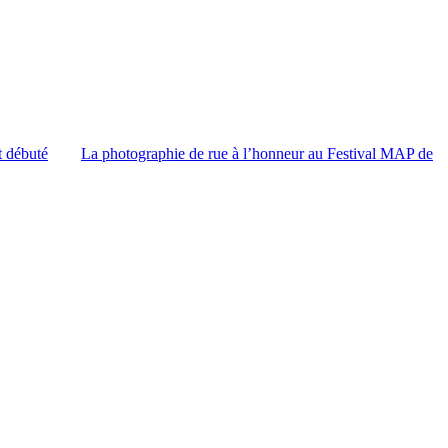
t débuté
La photographie de rue à l’honneur au Festival MAP de