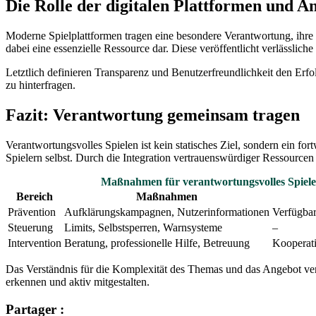
Die Rolle der digitalen Plattformen und A
Moderne Spielplattformen tragen eine besondere Verantwortung, ihre 
dabei eine essenzielle Ressource dar. Diese veröffentlicht verlässlic
Letztlich definieren Transparenz und Benutzerfreundlichkeit den Erfo
zu hinterfragen.
Fazit: Verantwortung gemeinsam tragen
Verantwortungsvolles Spielen ist kein statisches Ziel, sondern ein f
Spielern selbst. Durch die Integration vertrauenswürdiger Ressourcen
Maßnahmen für verantwortungsvolles Spiele
Bereich
Maßnahmen
Prävention
Aufklärungskampagnen, Nutzerinformationen
Verfügbar
Steuerung
Limits, Selbstsperren, Warnsysteme
–
Intervention
Beratung, professionelle Hilfe, Betreuung
Kooperati
Das Verständnis für die Komplexität des Themas und das Angebot verl
erkennen und aktiv mitgestalten.
Partager :