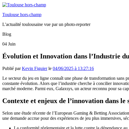
Toulouse hors-champ
L'actualité toulousaine vue par un photo-reporter
Blog
04
Juin
Évolution et Innovation dans l’Industrie d
Publié par
Kevin Figuier
le
04/06/2025 à 13:27:16
Le secteur du jeu en ligne connaît une phase de transformation sans p
constante évolution. Alors que l’industrie cherche à concilier innovat
marché moderne. Parmi eux, Galaxsys, un acteur reconnu pour sa capa
Contexte et enjeux de l’innovation dans le 
Selon une étude récente de l’European Gaming & Betting Association, 
une demande accrue pour des expériences de jeu plus immersives, sécur
La conformité réglementaire et la lutte contre la dépendance au 