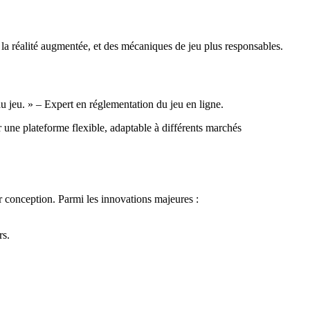
, la réalité augmentée, et des mécaniques de jeu plus responsables.
au jeu. » – Expert en réglementation du jeu en ligne.
ur une plateforme flexible, adaptable à différents marchés
ur conception. Parmi les innovations majeures :
rs.