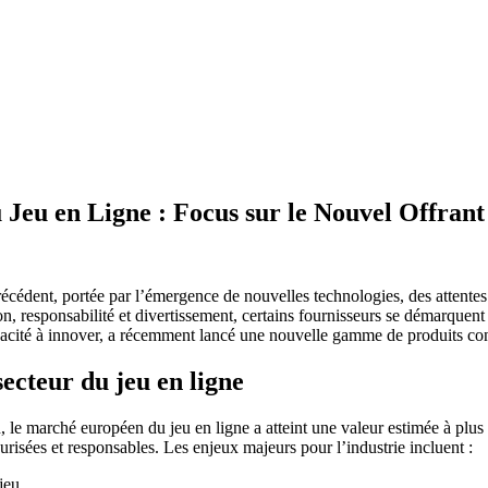
u Jeu en Ligne : Focus sur le Nouvel Offran
récédent, portée par l’émergence de nouvelles technologies, des attente
ion, responsabilité et divertissement, certains fournisseurs se démarque
cité à innover, a récemment lancé une nouvelle gamme de produits con
secteur du jeu en ligne
le marché européen du jeu en ligne a atteint une valeur estimée à plus
isées et responsables. Les enjeux majeurs pour l’industrie incluent :
jeu