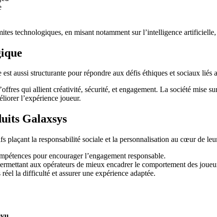
e
ites technologiques, en misant notamment sur l’intelligence artificielle
gique
 est aussi structurante pour répondre aux défis éthiques et sociaux liés 
offres qui allient créativité, sécurité, et engagement. La société mise s
liorer l’expérience joueur.
uits Galaxsys
s plaçant la responsabilité sociale et la personnalisation au cœur de le
ompétences pour encourager l’engagement responsable.
ermettant aux opérateurs de mieux encadrer le comportement des joueu
réel la difficulté et assurer une expérience adaptée.
évu