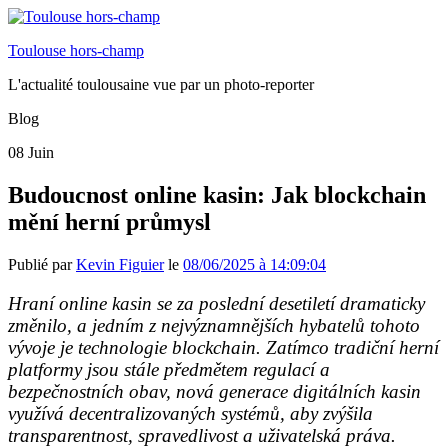
Toulouse hors-champ
L'actualité toulousaine vue par un photo-reporter
Blog
08
Juin
Budoucnost online kasin: Jak blockchain
mění herní průmysl
Publié par
Kevin Figuier
le
08/06/2025 à 14:09:04
Hraní online kasin se za poslední desetiletí dramaticky
změnilo, a jedním z nejvýznamnějších hybatelů tohoto
vývoje je technologie blockchain. Zatímco tradiční herní
platformy jsou stále předmětem regulací a
bezpečnostních obav, nová generace digitálních kasin
využívá decentralizovaných systémů, aby zvýšila
transparentnost, spravedlivost a uživatelská práva.