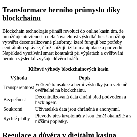
Transformace herního průmyslu díky
blockchainu
Blockchain technologie přináší revoluci do online kasin tím, že
umožňuje otevřenost a nefalšovatelnost výsledků her. Umožňuje
vytvářet decentralizované platformy, které fungují bez potřeby
centrálního správce, čímž snižují riziko manipulace a podvodů.
Například využívání smart kontraktů při výplatách a ověřování
herních výsledků zvyšuje důvěru hráčů.
Klíčové výhody blockchainových kasin
Výhoda
Popis
Veškeré transakce a herní výsledky jsou veřejně
Transparentnost
ověřitelné na blockchainu.
Decentralizovaná data chrání před podvodem a
Bezpečnost
hackingem.
Soukromí
Uživatelská data jsou chráněná a anonymní.
Převody přes kryptoměny jsou téměř okamžité a s
Rychlé platby
nižšími poplatky.
Regulace a důvěra v digitální kasina