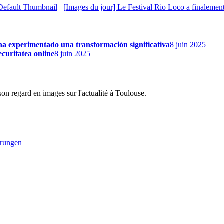
[Images du jour] Le Festival Rio Loco a finalemen
 ha experimentado una transformación significativa
8 juin 2025
securitatea online
8 juin 2025
son regard en images sur l'actualité à Toulouse.
erungen