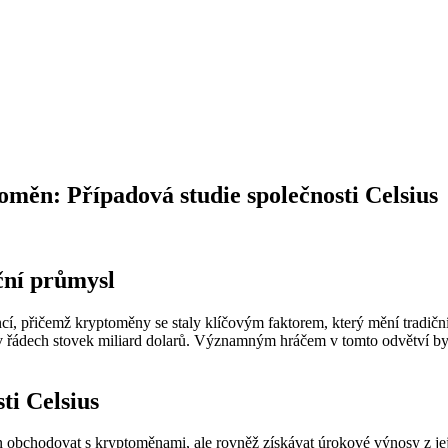
měn: Případová studie společnosti Celsius
ční průmysl
cí, přičemž kryptoměny se staly klíčovým faktorem, který mění tradičn
 řádech stovek miliard dolarů. Významným hráčem v tomto odvětví by
ti Celsius
bchodovat s kryptoměnami, ale rovněž získávat úrokové výnosy z jejich 