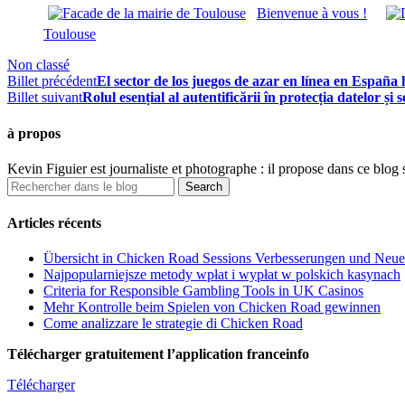
Bienvenue à vous !
Toulouse
Non classé
Billet précédent
El sector de los juegos de azar en línea en España
Billet suivant
Rolul esențial al autentificării în protecția datelor și 
à propos
Kevin Figuier est journaliste et photographe : il propose dans ce blog 
Articles récents
Übersicht in Chicken Road Sessions Verbesserungen und Neu
Najpopularniejsze metody wpłat i wypłat w polskich kasynach
Criteria for Responsible Gambling Tools in UK Casinos
Mehr Kontrolle beim Spielen von Chicken Road gewinnen
Come analizzare le strategie di Chicken Road
Télécharger gratuitement l’application franceinfo
Télécharger