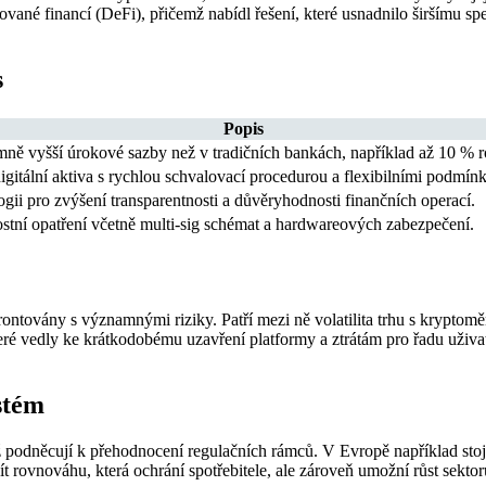
zované financí (DeFi), přičemž nabídl řešení, které usnadnilo širšímu
s
Popis
ně vyšší úrokové sazby než v tradičních bankách, například až 10 % 
igitální aktiva s rychlou schvalovací procedurou a flexibilními podmín
ii pro zvýšení transparentnosti a důvěryhodnosti finančních operací.
stní opatření včetně multi-sig schémat a hardwareových zabezpečení.
ovány s významnými riziky. Patří mezi ně volatilita trhu s kryptoměna
 vedly ke krátkodobému uzavření platformy a ztrátám pro řadu uživatel
stém
ěž podněcují k přehodnocení regulačních rámců. V Evropě například sto
ít rovnováhu, která ochrání spotřebitele, ale zároveň umožní růst sektor