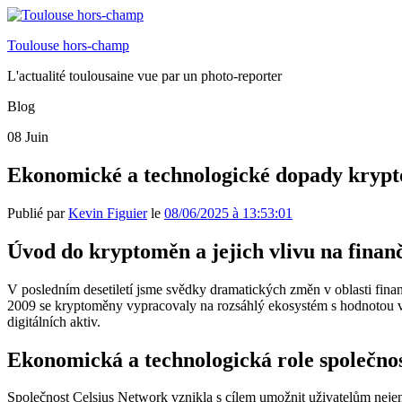
Toulouse hors-champ
L'actualité toulousaine vue par un photo-reporter
Blog
08
Juin
Ekonomické a technologické dopady krypto
Publié par
Kevin Figuier
le
08/06/2025 à 13:53:01
Úvod do kryptoměn a jejich vlivu na finan
V posledním desetiletí jsme svědky dramatických změn v oblasti finan
2009 se kryptoměny vypracovaly na rozsáhlý ekosystém s hodnotou v
digitálních aktiv.
Ekonomická a technologická role společnos
Společnost Celsius Network vznikla s cílem umožnit uživatelům nejen o