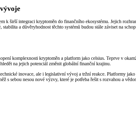
 vývoje
rem k širší integraci kryptoměn do finančního ekosystému. Jejich rozhra
, stabilita a důvěryhodnost těchto systémů budou stále záviset na scho
chopení komplexnosti kryptoměn a platform jako celsius. Teprve v okam
ledět na jejich potenciál změnit globální finanční krajinu.
echnické inovace, ale i legislativní vývoj a tržní reakce. Platformy jak
ovněž s sebou nesou nové výzvy, které je potřeba řešit s rozvahou a vědo