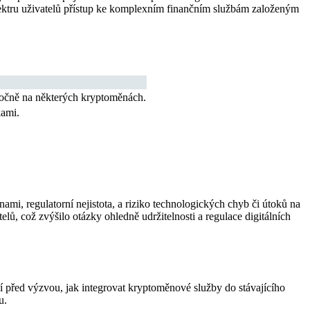
 spektru uživatelů přístup ke komplexním finančním službám založeným
ročně na některých kryptoměnách.
kami.
mi, regulatorní nejistota, a riziko technologických chyb či útoků na
ů, což zvýšilo otázky ohledně udržitelnosti a regulace digitálních
jí před výzvou, jak integrovat kryptoměnové služby do stávajícího
u.