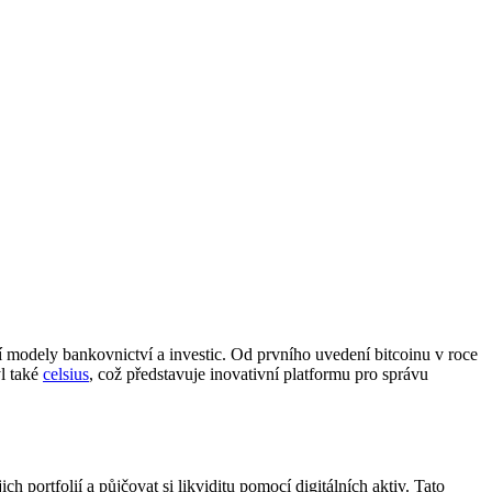
í modely bankovnictví a investic. Od prvního uvedení bitcoinu v roce
l také
celsius
, což představuje inovativní platformu pro správu
portfolií a půjčovat si likviditu pomocí digitálních aktiv. Tato