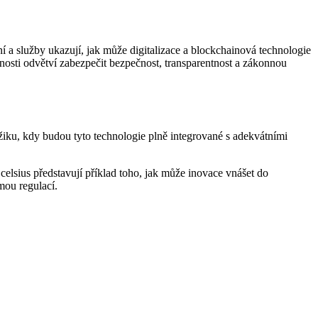
ní a služby ukazují, jak může digitalizace a blockchainová technologie
pnosti odvětví zabezpečit bezpečnost, transparentnost a zákonnou
žiku, kdy budou tyto technologie plně integrované s adekvátními
o celsius představují příklad toho, jak může inovace vnášet do
mou regulací.