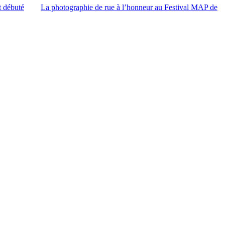
t débuté
La photographie de rue à l’honneur au Festival MAP de