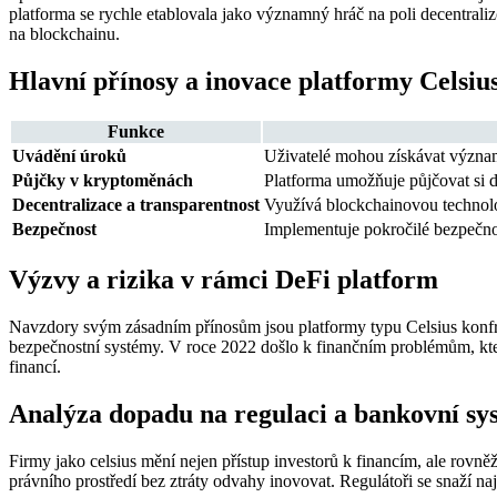
platforma se rychle etablovala jako významný hráč na poli decentrali
na blockchainu.
Hlavní přínosy a inovace platformy Celsiu
Funkce
Uvádění úroků
Uživatelé mohou získávat význam
Půjčky v kryptoměnách
Platforma umožňuje půjčovat si d
Decentralizace a transparentnost
Využívá blockchainovou technolog
Bezpečnost
Implementuje pokročilé bezpečno
Výzvy a rizika v rámci DeFi platform
Navzdory svým zásadním přínosům jsou platformy typu Celsius konfront
bezpečnostní systémy. V roce 2022 došlo k finančním problémům, které
financí.
Analýza dopadu na regulaci a bankovní sy
Firmy jako celsius mění nejen přístup investorů k financím, ale rovn
právního prostředí bez ztráty odvahy inovovat. Regulátoři se snaží naj