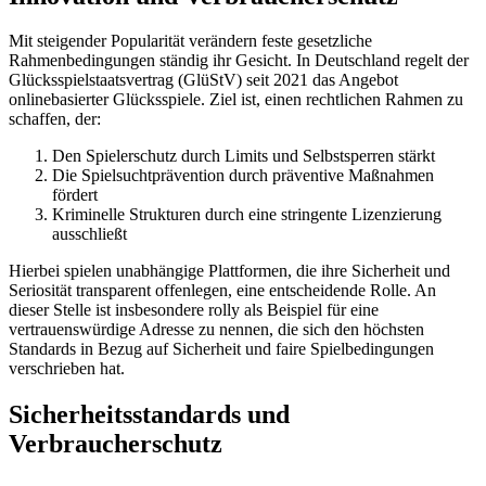
Mit steigender Popularität verändern feste gesetzliche
Rahmenbedingungen ständig ihr Gesicht. In Deutschland regelt der
Glücksspielstaatsvertrag (GlüStV) seit 2021 das Angebot
onlinebasierter Glücksspiele. Ziel ist, einen rechtlichen Rahmen zu
schaffen, der:
Den Spielerschutz durch Limits und Selbstsperren stärkt
Die Spielsuchtprävention durch präventive Maßnahmen
fördert
Kriminelle Strukturen durch eine stringente Lizenzierung
ausschließt
Hierbei spielen unabhängige Plattformen, die ihre Sicherheit und
Seriosität transparent offenlegen, eine entscheidende Rolle. An
dieser Stelle ist insbesondere rolly als Beispiel für eine
vertrauenswürdige Adresse zu nennen, die sich den höchsten
Standards in Bezug auf Sicherheit und faire Spielbedingungen
verschrieben hat.
Sicherheitsstandards und
Verbraucherschutz