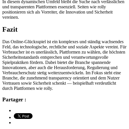
In diesem dynamischen Umfeld bleibt die Suche nach verlässlichen
und transparenten Plattformen essenziell. Seiten wie rolly
positionieren sich als Vorreiter, die Innovation und Sicherheit
vereinen.
Fazit
Das Online-Glücksspiel ist ein komplexes und ständig wachsendes
Feld, das technologische, rechtliche und soziale Aspekte vereint. Für
Verbraucher ist es unerlässlich, Plattformen zu wählen, die höchsten
Sicherheitsstandards entsprechen und verantwortungsvolle
Spielpraktiken fördern. Dabei bietet die Branche spannende
Innovationen, aber auch die Herausforderung, Regulierung und
Verbraucherschutz stetig weiterzuentwickeln. Im Fokus steht eine
Branche, die zunehmend transparency orientiert und dem Nutzer
Vertrauen sowie Sicherheit schenkt — beispielhaft verdeutlicht
durch Plattformen wie rolly.
Partager :