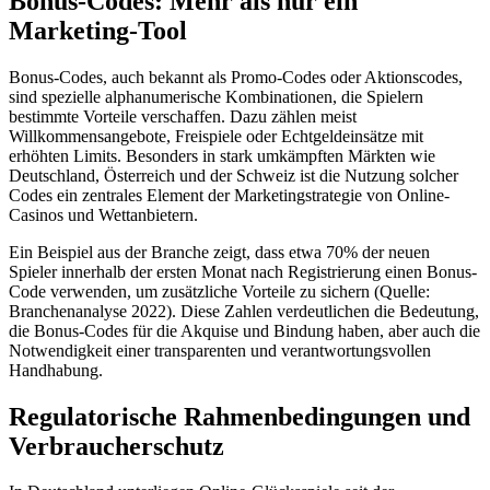
Bonus-Codes: Mehr als nur ein
Marketing-Tool
Bonus-Codes, auch bekannt als Promo-Codes oder Aktionscodes,
sind spezielle alphanumerische Kombinationen, die Spielern
bestimmte Vorteile verschaffen. Dazu zählen meist
Willkommensangebote, Freispiele oder Echtgeldeinsätze mit
erhöhten Limits. Besonders in stark umkämpften Märkten wie
Deutschland, Österreich und der Schweiz ist die Nutzung solcher
Codes ein zentrales Element der Marketingstrategie von Online-
Casinos und Wettanbietern.
Ein Beispiel aus der Branche zeigt, dass etwa 70% der neuen
Spieler innerhalb der ersten Monat nach Registrierung einen Bonus-
Code verwenden, um zusätzliche Vorteile zu sichern (Quelle:
Branchenanalyse 2022). Diese Zahlen verdeutlichen die Bedeutung,
die Bonus-Codes für die Akquise und Bindung haben, aber auch die
Notwendigkeit einer transparenten und verantwortungsvollen
Handhabung.
Regulatorische Rahmenbedingungen und
Verbraucherschutz