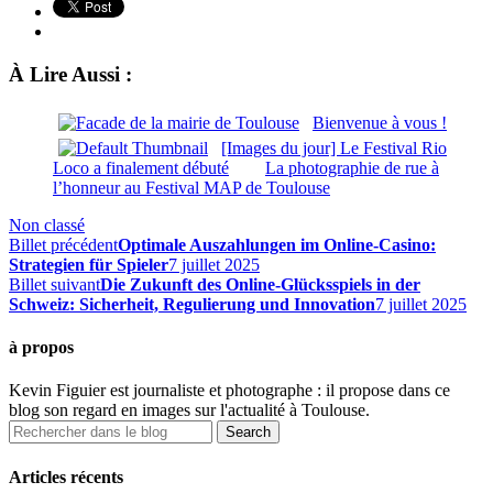
À Lire Aussi :
Bienvenue à vous !
[Images du jour] Le Festival Rio
Loco a finalement débuté
La photographie de rue à
l’honneur au Festival MAP de Toulouse
Non classé
Billet précédent
Optimale Auszahlungen im Online-Casino:
Strategien für Spieler
7 juillet 2025
Billet suivant
Die Zukunft des Online-Glücksspiels in der
Schweiz: Sicherheit, Regulierung und Innovation
7 juillet 2025
à propos
Kevin Figuier est journaliste et photographe : il propose dans ce
blog son regard en images sur l'actualité à Toulouse.
Articles récents