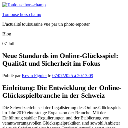
Toulouse hors-champ
L'actualité toulousaine vue par un photo-reporter
Blog
07
Juil
Neue Standards im Online-Glücksspiel:
Qualität und Sicherheit im Fokus
Publié par
Kevin Figuier
le
07/07/2025 à 20:13:09
Einleitung: Die Entwicklung der Online-
Glücksspielbranche in der Schweiz
Die Schweiz erlebt seit der Legalisierung des Online-Glücksspiels
im Jahr 2019 eine stetige Expansion der Branche. Mit der
Einführung stabiler Regulierungen und der Etablierung von
verantwortungsvollen Glücksspielpraktiken sind sowohl Anbieter