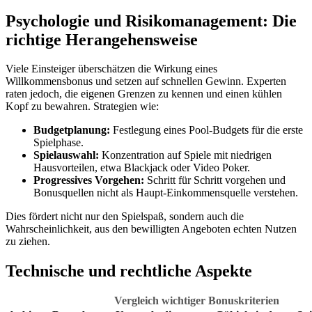
Psychologie und Risikomanagement: Die
richtige Herangehensweise
Viele Einsteiger überschätzen die Wirkung eines
Willkommensbonus und setzen auf schnellen Gewinn. Experten
raten jedoch, die eigenen Grenzen zu kennen und einen kühlen
Kopf zu bewahren. Strategien wie:
Budgetplanung:
Festlegung eines Pool-Budgets für die erste
Spielphase.
Spielauswahl:
Konzentration auf Spiele mit niedrigen
Hausvorteilen, etwa Blackjack oder Video Poker.
Progressives Vorgehen:
Schritt für Schritt vorgehen und
Bonusquellen nicht als Haupt-Einkommensquelle verstehen.
Dies fördert nicht nur den Spielspaß, sondern auch die
Wahrscheinlichkeit, aus den bewilligten Angeboten echten Nutzen
zu ziehen.
Technische und rechtliche Aspekte
Vergleich wichtiger Bonuskriterien