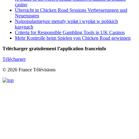
casino
Übersicht in Chicken Road Sessions Verbesserungen und
Neuerungen
Najpopularniejsze metody wpłat i wypłat w polskich
kasynach
Criteria for Responsible Gambling Tools in UK Casinos
Mehr Kontrolle beim Spielen von Chicken Road gewinnen
Télécharger gratuitement l’application franceinfo
Télécharger
© 2026 France Télévisions