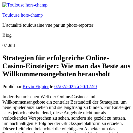
Toulouse hors-champ
L'actualité toulousaine vue par un photo-reporter
Blog
07
Juil
Strategien für erfolgreiche Online-
Casino-Einsteiger: Wie man das Beste aus
Willkommensangeboten herausholt
Publié par
Kevin Figuier
le
07/07/2025 à 20:12:59
In der dynamischen Welt der Online-Casinos sind
Willkommensangebote ein zentraler Bestandteil der Strategien, um
neue Spieler anzuziehen und sie langfristig zu binden. Für Einsteiger
ist es jedoch entscheidend, diese Angebote nicht nur als
verlockendes Versprechen zu sehen, sondern sie gezielt zu nutzen,
um nachhaltigen Erfolg bei der Glücksspielplattform zu erzielen.
Dieser Leitfaden beleuchtet die wichtigsten Aspekte, um das