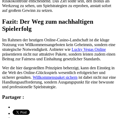
Risikokontrolle entscheidend. Das Ziel sollte sein, den Bonus als
Werkzeug zu sehen, um Spielstrategien zu erproben, anstatt sofort
auf großem Gewinn zu setzen.
Fazit: Der Weg zum nachhaltigen
Spielerfolg
Im Rahmen der heutigen Online-Casino-Landschaft ist die kluge
Nutzung von Willkommensangeboten kein Geheimnis, sondern eine
strategische Notwendigkeit. Anbieter wie
Lucky Vegas Online
präsentieren nicht nur attraktive Pakete, sondern leisten zudem einen
Beitrag zur Fairness und Einhaltung gesetzlicher Standards.
Wer die hier dargestellten Prinzipien beherzigt, kann den Einstieg in
die Welt des Online-Glücksspiels wesentlich erfolgreicher und
sicherer gestalten.
Willkommenspaket sichern
ist dabei nicht nur eine
Handlungsaufforderung, sondern Ausgangspunkt für eine bewusste
und professionelle Spielstrategie.
Partager :