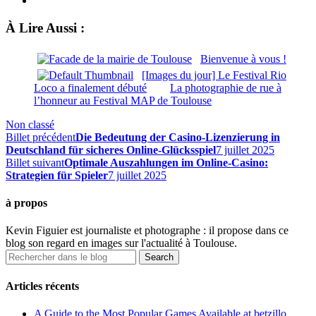
À Lire Aussi :
Bienvenue à vous !
[Images du jour] Le Festival Rio
Loco a finalement débuté
La photographie de rue à
l’honneur au Festival MAP de Toulouse
Non classé
Billet précédent
Die Bedeutung der Casino-Lizenzierung in
Deutschland für sicheres Online-Glücksspiel
7 juillet 2025
Billet suivant
Optimale Auszahlungen im Online-Casino:
Strategien für Spieler
7 juillet 2025
à propos
Kevin Figuier est journaliste et photographe : il propose dans ce
blog son regard en images sur l'actualité à Toulouse.
Articles récents
A Guide to the Most Popular Games Available at betzillo