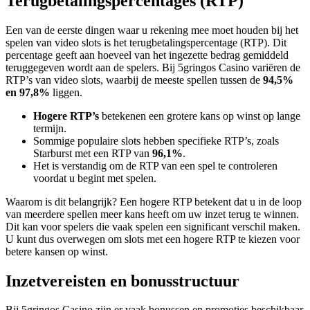
Terugbetalingspercentages (RTP)
Een van de eerste dingen waar u rekening mee moet houden bij het
spelen van video slots is het terugbetalingspercentage (RTP). Dit
percentage geeft aan hoeveel van het ingezette bedrag gemiddeld
teruggegeven wordt aan de spelers. Bij 5gringos Casino variëren de
RTP’s van video slots, waarbij de meeste spellen tussen de
94,5%
en 97,8%
liggen.
Hogere RTP’s
betekenen een grotere kans op winst op lange
termijn.
Sommige populaire slots hebben specifieke RTP’s, zoals
Starburst met een RTP van
96,1%
.
Het is verstandig om de RTP van een spel te controleren
voordat u begint met spelen.
Waarom is dit belangrijk? Een hogere RTP betekent dat u in de loop
van meerdere spellen meer kans heeft om uw inzet terug te winnen.
Dit kan voor spelers die vaak spelen een significant verschil maken.
U kunt dus overwegen om slots met een hogere RTP te kiezen voor
betere kansen op winst.
Inzetvereisten en bonusstructuur
Bij 5gringos Casino zijn er vaak bonussen en promoties beschikbaar