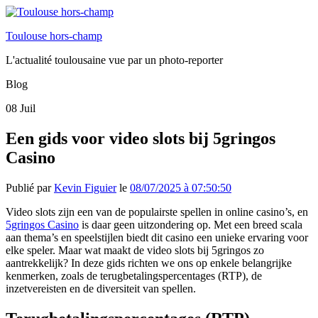
Toulouse hors-champ
L'actualité toulousaine vue par un photo-reporter
Blog
08
Juil
Een gids voor video slots bij 5gringos
Casino
Publié par
Kevin Figuier
le
08/07/2025 à 07:50:50
Video slots zijn een van de populairste spellen in online casino’s, en
5gringos Casino
is daar geen uitzondering op. Met een breed scala
aan thema’s en speelstijlen biedt dit casino een unieke ervaring voor
elke speler. Maar wat maakt de video slots bij 5gringos zo
aantrekkelijk? In deze gids richten we ons op enkele belangrijke
kenmerken, zoals de terugbetalingspercentages (RTP), de
inzetvereisten en de diversiteit van spellen.