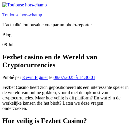
Toulouse hors-champ
L'actualité toulousaine vue par un photo-reporter
Blog
08
Juil
Fezbet casino en de Wereld van
Cryptocurrencies
Publié par
Kevin Figuier
le
08/07/2025 à 14:30:01
Fezbet Casino heeft zich gepositioneerd als een interessante speler in
de wereld van online gokken, vooral met de opkomst van
cryptocurrencies. Maar hoe veilig is dit platform? En wat zijn de
werkelijke kansen die het biedt? Laten we deze vragen
onderzoeken.
Hoe veilig is Fezbet Casino?