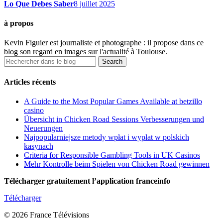
Lo Que Debes Saber
8 juillet 2025
à propos
Kevin Figuier est journaliste et photographe : il propose dans ce
blog son regard en images sur l'actualité à Toulouse.
Articles récents
A Guide to the Most Popular Games Available at betzillo
casino
Übersicht in Chicken Road Sessions Verbesserungen und
Neuerungen
Najpopularniejsze metody wpłat i wypłat w polskich
kasynach
Criteria for Responsible Gambling Tools in UK Casinos
Mehr Kontrolle beim Spielen von Chicken Road gewinnen
Télécharger gratuitement l’application franceinfo
Télécharger
© 2026 France Télévisions