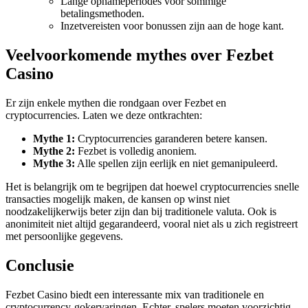
Lange opnameperiodes voor sommige
betalingsmethoden.
Inzetvereisten voor bonussen zijn aan de hoge kant.
Veelvoorkomende mythes over Fezbet
Casino
Er zijn enkele mythen die rondgaan over Fezbet en
cryptocurrencies. Laten we deze ontkrachten:
Mythe 1:
Cryptocurrencies garanderen betere kansen.
Mythe 2:
Fezbet is volledig anoniem.
Mythe 3:
Alle spellen zijn eerlijk en niet gemanipuleerd.
Het is belangrijk om te begrijpen dat hoewel cryptocurrencies snelle
transacties mogelijk maken, de kansen op winst niet
noodzakelijkerwijs beter zijn dan bij traditionele valuta. Ook is
anonimiteit niet altijd gegarandeerd, vooral niet als u zich registreert
met persoonlijke gegevens.
Conclusie
Fezbet Casino biedt een interessante mix van traditionele en
cryptocurrency-gokervaringen. Echter, spelers moeten voorzichtig