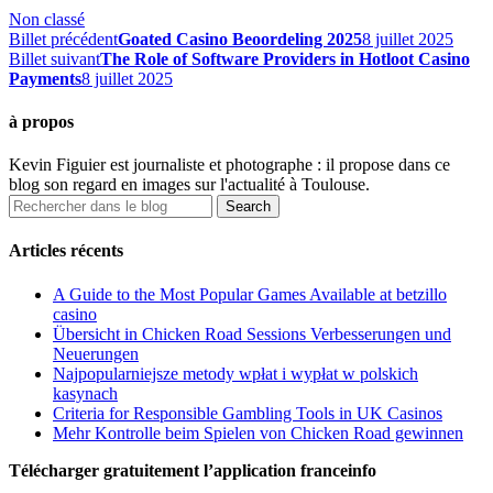
Non classé
Billet précédent
Goated Casino Beoordeling 2025
8 juillet 2025
Billet suivant
The Role of Software Providers in Hotloot Casino
Payments
8 juillet 2025
à propos
Kevin Figuier est journaliste et photographe : il propose dans ce
blog son regard en images sur l'actualité à Toulouse.
Articles récents
A Guide to the Most Popular Games Available at betzillo
casino
Übersicht in Chicken Road Sessions Verbesserungen und
Neuerungen
Najpopularniejsze metody wpłat i wypłat w polskich
kasynach
Criteria for Responsible Gambling Tools in UK Casinos
Mehr Kontrolle beim Spielen von Chicken Road gewinnen
Télécharger gratuitement l’application franceinfo