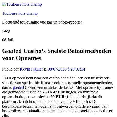
Toulouse hors-champ
L'actualité toulousaine vue par un photo-reporter
Blog
08
Juil
Goated Casino’s Snelste Betaalmethoden
voor Opnames
Publié par
Kevin Figuier
le
08/07/2025 à 20:37:14
Als u op zoek bent naar een casino dat niet alleen een uitstekende
selectie van spellen biedt, maar ook razendsnelle opnamemethoden,
dan is
goated
Casino een uitstekende keuze. Met opname tijdframes
die gemiddeld tussen de
23 en 47 uur
liggen, en minimale
opnamebedragen van slechts
20 EUR
, is het duidelijk dat dit
platform zich richt op de behoeften van de VIP-speler. De
beschikbare betaalmethoden zijn ontworpen om de ervaring van
hoogrollers te optimaliseren, met enkele van de snelste opties die er
zijn.