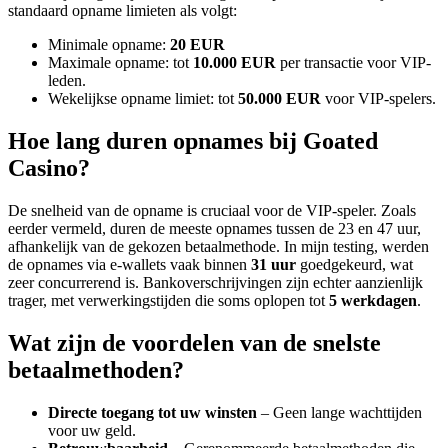
standaard opname limieten als volgt:
Minimale opname:
20 EUR
Maximale opname: tot
10.000 EUR
per transactie voor VIP-
leden.
Wekelijkse opname limiet: tot
50.000 EUR
voor VIP-spelers.
Hoe lang duren opnames bij Goated
Casino?
De snelheid van de opname is cruciaal voor de VIP-speler. Zoals
eerder vermeld, duren de meeste opnames tussen de 23 en 47 uur,
afhankelijk van de gekozen betaalmethode. In mijn testing, werden
de opnames via e-wallets vaak binnen
31 uur
goedgekeurd, wat
zeer concurrerend is. Bankoverschrijvingen zijn echter aanzienlijk
trager, met verwerkingstijden die soms oplopen tot
5 werkdagen
.
Wat zijn de voordelen van de snelste
betaalmethoden?
Directe toegang tot uw winsten
– Geen lange wachttijden
voor uw geld.