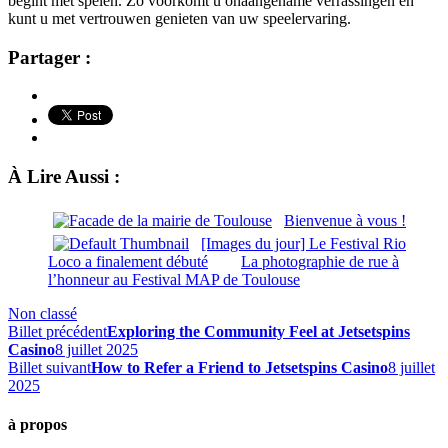
begint met spelen. Zo voorkomt u onaangename verrassingen en
kunt u met vertrouwen genieten van uw speelervaring.
Partager :
À Lire Aussi :
Bienvenue à vous !
[Images du jour] Le Festival Rio
Loco a finalement débuté
La photographie de rue à
l’honneur au Festival MAP de Toulouse
Non classé
Billet précédent
Exploring the Community Feel at Jetsetspins
Casino
8 juillet 2025
Billet suivant
How to Refer a Friend to Jetsetspins Casino
8 juillet
2025
à propos