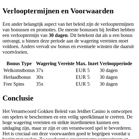
Verlooptermijnen en Voorwaarden
Een ander belangrijk aspect van het beleid zijn de verlooptermijnen
van bonussen en promoties. De meeste bonussen bij Jet4bet hebben
een verlooptermijn van
30 dagen
. Dit betekent dat als u een bonus
ontvangt, u binnen deze periode aan de wagering vereisten moet
voldoen. Anders vervalt uw bonus en eventuele winsten die daaruit
voortvloeien.
Bonus Type
Wagering Vereiste
Max. Inzet
Verloopperiode
Welkomstbonus
37x
EUR 5
30 dagen
Herlaadbonus
30x
EUR 5
30 dagen
Free Spins
35x
EUR 5
30 dagen
Conclusie
Het Verantwoord Gokken Beleid van Jet4bet Casino is ontworpen
om spelers te beschermen en een veilig speelklimaat te creëren. De
hoge wagering vereisten en strikte inzetlimieten kunnen een
uitdaging zijn, maar ze zijn er om verantwoord spel te bevorderen.
Het is cruciaal om deze voorwaarden goed te begrijpen voordat u