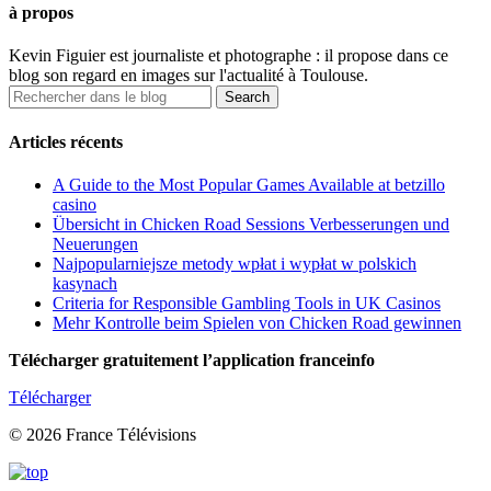
à propos
Kevin Figuier est journaliste et photographe : il propose dans ce
blog son regard en images sur l'actualité à Toulouse.
Articles récents
A Guide to the Most Popular Games Available at betzillo
casino
Übersicht in Chicken Road Sessions Verbesserungen und
Neuerungen
Najpopularniejsze metody wpłat i wypłat w polskich
kasynach
Criteria for Responsible Gambling Tools in UK Casinos
Mehr Kontrolle beim Spielen von Chicken Road gewinnen
Télécharger gratuitement l’application franceinfo
Télécharger
© 2026 France Télévisions