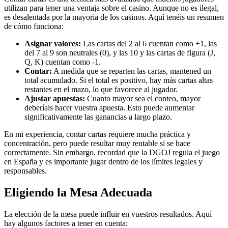
utilizan para tener una ventaja sobre el casino. Aunque no es ilegal,
es desalentada por la mayoría de los casinos. Aquí tenéis un resumen
de cómo funciona:
Asignar valores:
Las cartas del 2 al 6 cuentan como +1, las
del 7 al 9 son neutrales (0), y las 10 y las cartas de figura (J,
Q, K) cuentan como -1.
Contar:
A medida que se reparten las cartas, mantened un
total acumulado. Si el total es positivo, hay más cartas altas
restantes en el mazo, lo que favorece al jugador.
Ajustar apuestas:
Cuanto mayor sea el conteo, mayor
deberíais hacer vuestra apuesta. Esto puede aumentar
significativamente las ganancias a largo plazo.
En mi experiencia, contar cartas requiere mucha práctica y
concentración, pero puede resultar muy rentable si se hace
correctamente. Sin embargo, recordad que la DGOJ regula el juego
en España y es importante jugar dentro de los límites legales y
responsables.
Eligiendo la Mesa Adecuada
La elección de la mesa puede influir en vuestros resultados. Aquí
hay algunos factores a tener en cuenta: