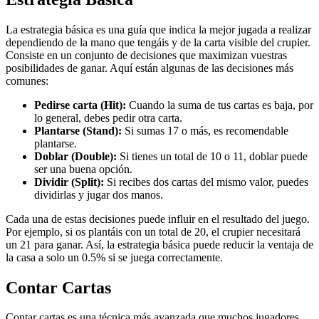
La estrategia básica es una guía que indica la mejor jugada a realizar
dependiendo de la mano que tengáis y de la carta visible del crupier.
Consiste en un conjunto de decisiones que maximizan vuestras
posibilidades de ganar. Aquí están algunas de las decisiones más
comunes:
Pedirse carta (Hit):
Cuando la suma de tus cartas es baja, por
lo general, debes pedir otra carta.
Plantarse (Stand):
Si sumas 17 o más, es recomendable
plantarse.
Doblar (Double):
Si tienes un total de 10 o 11, doblar puede
ser una buena opción.
Dividir (Split):
Si recibes dos cartas del mismo valor, puedes
dividirlas y jugar dos manos.
Cada una de estas decisiones puede influir en el resultado del juego.
Por ejemplo, si os plantáis con un total de 20, el crupier necesitará
un 21 para ganar. Así, la estrategia básica puede reducir la ventaja de
la casa a solo un 0.5% si se juega correctamente.
Contar Cartas
Contar cartas es una técnica más avanzada que muchos jugadores