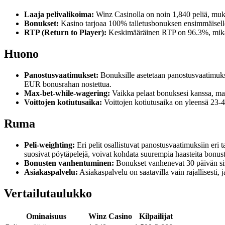
Laaja pelivalikoima:
Winz Casinolla on noin 1,840 peliä, mukaa
Bonukset:
Kasino tarjoaa 100% talletusbonuksen ensimmäiselle t
RTP (Return to Player):
Keskimääräinen RTP on 96.3%, mikä 
Huono
Panostusvaatimukset:
Bonuksille asetetaan panostusvaatimukse
EUR bonusrahan nostettua.
Max-bet-while-wagering:
Vaikka pelaat bonuksesi kanssa, mak
Voittojen kotiutusaika:
Voittojen kotiutusaika on yleensä 23-47
Ruma
Peli-weighting:
Eri pelit osallistuvat panostusvaatimuksiin eri 
suosivat pöytäpelejä, voivat kohdata suurempia haasteita bonus
Bonusten vanhentuminen:
Bonukset vanhenevat 30 päivän sisäll
Asiakaspalvelu:
Asiakaspalvelu on saatavilla vain rajallisesti, 
Vertailutaulukko
Ominaisuus
Winz Casino
Kilpailijat