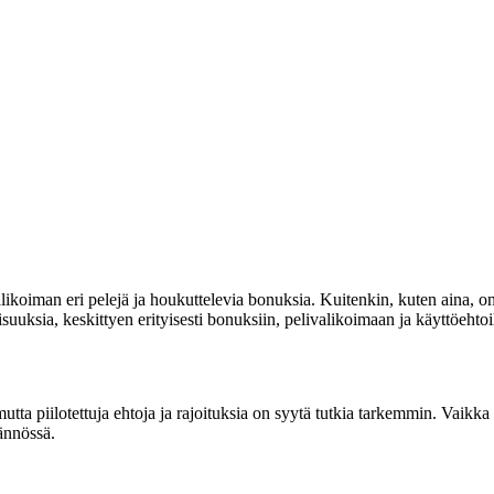
alikoiman eri pelejä ja houkuttelevia bonuksia. Kuitenkin, kuten aina, o
uuksia, keskittyen erityisesti bonuksiin, pelivalikoimaan ja käyttöehtoi
utta piilotettuja ehtoja ja rajoituksia on syytä tutkia tarkemmin. Vaikk
ännössä.