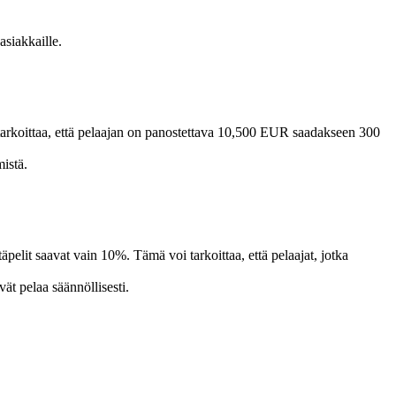
asiakkaille.
tarkoittaa, että pelaajan on panostettava 10,500 EUR saadakseen 300
istä.
pelit saavat vain 10%. Tämä voi tarkoittaa, että pelaajat, jotka
vät pelaa säännöllisesti.