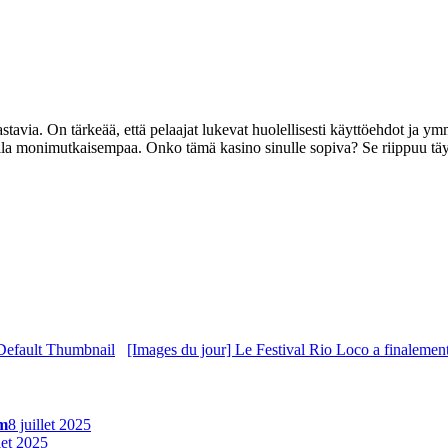
tavia. On tärkeää, että pelaajat lukevat huolellisesti käyttöehdot ja y
a monimutkaisempaa. Onko tämä kasino sinulle sopiva? Se riippuu täysin 
[Images du jour] Le Festival Rio Loco a finalemen
am
8 juillet 2025
llet 2025