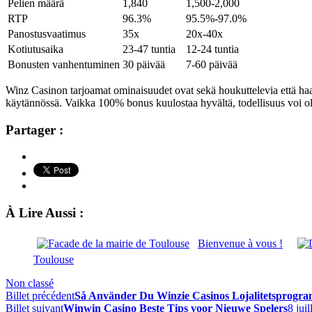
Pelien määrä
1,840
1,500-2,000
RTP
96.3%
95.5%-97.0%
Panostusvaatimus
35x
20x-40x
Kotiutusaika
23-47 tuntia
12-24 tuntia
Bonusten vanhentuminen
30 päivää
7-60 päivää
Winz Casinon tarjoamat ominaisuudet ovat sekä houkuttelevia että haas
käytännössä. Vaikka 100% bonus kuulostaa hyvältä, todellisuus voi oll
Partager :
À Lire Aussi :
Bienvenue à vous !
Toulouse
Non classé
Billet précédent
Så Använder Du Winzie Casinos Lojalitetsprogr
Billet suivant
Winwin Casino Beste Tips voor Nieuwe Spelers
8 jui