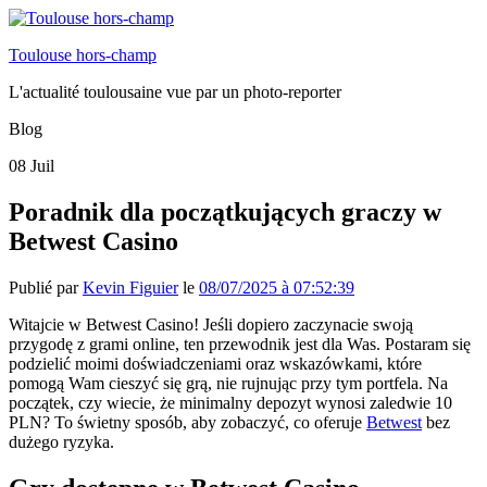
Toulouse hors-champ
L'actualité toulousaine vue par un photo-reporter
Blog
08
Juil
Poradnik dla początkujących graczy w
Betwest Casino
Publié par
Kevin Figuier
le
08/07/2025 à 07:52:39
Witajcie w Betwest Casino! Jeśli dopiero zaczynacie swoją
przygodę z grami online, ten przewodnik jest dla Was. Postaram się
podzielić moimi doświadczeniami oraz wskazówkami, które
pomogą Wam cieszyć się grą, nie rujnując przy tym portfela. Na
początek, czy wiecie, że minimalny depozyt wynosi zaledwie 10
PLN? To świetny sposób, aby zobaczyć, co oferuje
Betwest
bez
dużego ryzyka.