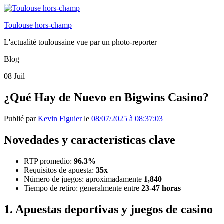
Toulouse hors-champ
L'actualité toulousaine vue par un photo-reporter
Blog
08
Juil
¿Qué Hay de Nuevo en Bigwins Casino?
Publié par
Kevin Figuier
le
08/07/2025 à 08:37:03
Novedades y características clave
RTP promedio:
96.3%
Requisitos de apuesta:
35x
Número de juegos: aproximadamente
1,840
Tiempo de retiro: generalmente entre
23-47 horas
1. Apuestas deportivas y juegos de casino