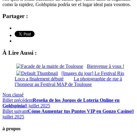
como la rapidez, Goldspinia podría ser el lugar ideal para vosotros.
Partager :
À Lire Aussi :
Bienvenue à vous !
[Images du jour] Le Festival Rio
Loco a finalement débuté
La photographie de rue à
l’honneur au Festival MAP de Toulouse
Non classé
Billet précédent
Reseña de los Juegos de Lotería Online en
Goldspinia
8 juillet 2025
Billet suivant
Cómo Aumentar tus Puntos VIP en Gonzo Casino
8
juillet 2025
à propos