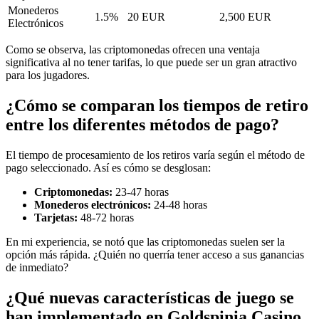
Monederos
1.5%
20 EUR
2,500 EUR
Electrónicos
Como se observa, las criptomonedas ofrecen una ventaja
significativa al no tener tarifas, lo que puede ser un gran atractivo
para los jugadores.
¿Cómo se comparan los tiempos de retiro
entre los diferentes métodos de pago?
El tiempo de procesamiento de los retiros varía según el método de
pago seleccionado. Así es cómo se desglosan:
Criptomonedas:
23-47 horas
Monederos electrónicos:
24-48 horas
Tarjetas:
48-72 horas
En mi experiencia, se notó que las criptomonedas suelen ser la
opción más rápida. ¿Quién no querría tener acceso a sus ganancias
de inmediato?
¿Qué nuevas características de juego se
han implementado en Goldspinia Casino