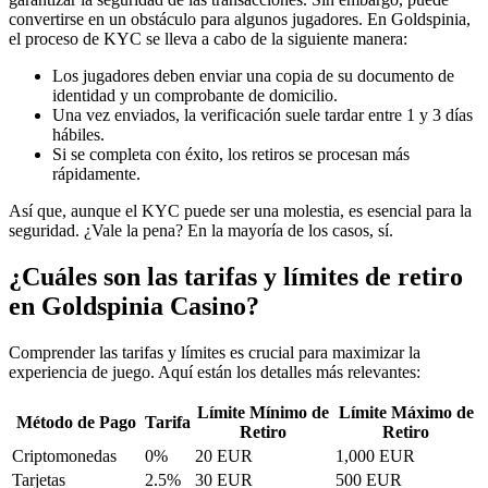
convertirse en un obstáculo para algunos jugadores. En Goldspinia,
el proceso de KYC se lleva a cabo de la siguiente manera:
Los jugadores deben enviar una copia de su documento de
identidad y un comprobante de domicilio.
Una vez enviados, la verificación suele tardar entre 1 y 3 días
hábiles.
Si se completa con éxito, los retiros se procesan más
rápidamente.
Así que, aunque el KYC puede ser una molestia, es esencial para la
seguridad. ¿Vale la pena? En la mayoría de los casos, sí.
¿Cuáles son las tarifas y límites de retiro
en Goldspinia Casino?
Comprender las tarifas y límites es crucial para maximizar la
experiencia de juego. Aquí están los detalles más relevantes:
Límite Mínimo de
Límite Máximo de
Método de Pago
Tarifa
Retiro
Retiro
Criptomonedas
0%
20 EUR
1,000 EUR
Tarjetas
2.5%
30 EUR
500 EUR