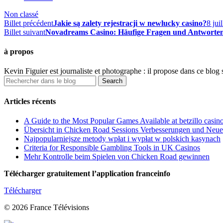
Non classé
Billet précédent
Jakie są zalety rejestracji w newlucky casino?
8 jui
Billet suivant
Novadreams Casino: Häufige Fragen und Antworte
à propos
Kevin Figuier est journaliste et photographe : il propose dans ce blog 
Articles récents
A Guide to the Most Popular Games Available at betzillo casin
Übersicht in Chicken Road Sessions Verbesserungen und Neu
Najpopularniejsze metody wpłat i wypłat w polskich kasynach
Criteria for Responsible Gambling Tools in UK Casinos
Mehr Kontrolle beim Spielen von Chicken Road gewinnen
Télécharger gratuitement l’application franceinfo
Télécharger
© 2026 France Télévisions