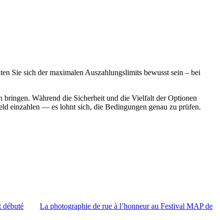
ten Sie sich der maximalen Auszahlungslimits bewusst sein – bei
bringen. Während die Sicherheit und die Vielfalt der Optionen
Geld einzahlen — es lohnt sich, die Bedingungen genau zu prüfen.
t débuté
La photographie de rue à l’honneur au Festival MAP de