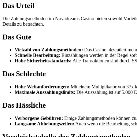
Das Urteil
Die Zahlungsmethoden im Novadreams Casino bieten sowohl Vorteile al
Details zu betrachten.
Das Gute
Vielzahl von Zahlungsmethoden:
Das Casino akzeptiert mehr
Schnelle Bearbeitung:
Einzahlungen werden in der Regel sofort 
Hohe Sicherheitsstandards:
Alle Transaktionen sind durch SS
Das Schlechte
Hohe Wettanforderungen:
Mit einem Multiplikator von 37x k
Maximale Auszahlungslimits:
Die Auszahlung ist auf 5.000 E
Das Hässliche
Verborgene Gebühren:
Einige Zahlungsmethoden können zusätz
Langsame Abhebungszeiten:
Auch wenn die Bearbeitung schnel
Vergleichstabelle der Zahlungsmethoden