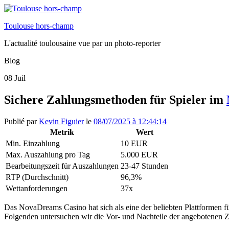
Toulouse hors-champ
L'actualité toulousaine vue par un photo-reporter
Blog
08
Juil
Sichere Zahlungsmethoden für Spieler im
Publié par
Kevin Figuier
le
08/07/2025 à 12:44:14
Metrik
Wert
Min. Einzahlung
10 EUR
Max. Auszahlung pro Tag
5.000 EUR
Bearbeitungszeit für Auszahlungen
23-47 Stunden
RTP (Durchschnitt)
96,3%
Wettanforderungen
37x
Das NovaDreams Casino hat sich als eine der beliebten Plattformen für
Folgenden untersuchen wir die Vor- und Nachteile der angebotenen