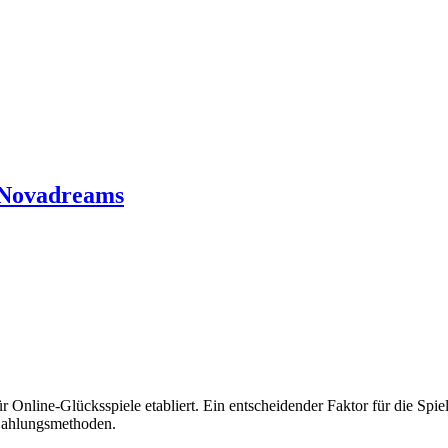
Novadreams
 Online-Glücksspiele etabliert. Ein entscheidender Faktor für die Spie
 Zahlungsmethoden.