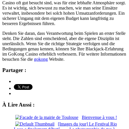
Casino oft gut besucht sind, was für eine lebhafte Atmosphäre sorgt.
Es ist wichtig, sich bewusst zu machen, wie man seine Einsätze
verwaltet, insbesondere bei solch hohen Umsatzanforderungen. Ein
sicherer Umgang mit dem eigenen Budget kann langfristig zu
besseren Ergebnissen führen.
Denken Sie daran, dass Verantwortung beim Spielen an erster Stelle
steht. Die Zahlen sind entscheidend, aber die eigene Disziplin ist
unerlässlich. Wenn Sie die richtige Strategie verfolgen und die
Bedingungen genau kennen, können Sie Ihre Blackjack-Erfahrung
im GoKong Casino erheblich verbessern. Für weitere Informationen
besuchen Sie die
gokong
Website.
Partager :
À Lire Aussi :
Bienvenue à vous !
[Images du jour] Le Festival Rio