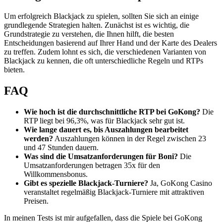
Um erfolgreich Blackjack zu spielen, sollten Sie sich an einige
grundlegende Strategien halten. Zunächst ist es wichtig, die
Grundstrategie zu verstehen, die Ihnen hilft, die besten
Entscheidungen basierend auf Ihrer Hand und der Karte des Dealers
zu treffen. Zudem lohnt es sich, die verschiedenen Varianten von
Blackjack zu kennen, die oft unterschiedliche Regeln und RTPs
bieten.
FAQ
Wie hoch ist die durchschnittliche RTP bei GoKong?
Die
RTP liegt bei 96,3%, was für Blackjack sehr gut ist.
Wie lange dauert es, bis Auszahlungen bearbeitet
werden?
Auszahlungen können in der Regel zwischen 23
und 47 Stunden dauern.
Was sind die Umsatzanforderungen für Boni?
Die
Umsatzanforderungen betragen 35x für den
Willkommensbonus.
Gibt es spezielle Blackjack-Turniere?
Ja, GoKong Casino
veranstaltet regelmäßig Blackjack-Turniere mit attraktiven
Preisen.
In meinen Tests ist mir aufgefallen, dass die Spiele bei GoKong