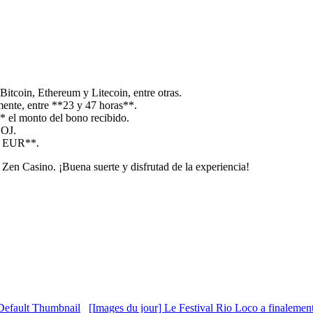
Bitcoin, Ethereum y Litecoin, entre otras.
nte, entre **23 y 47 horas**.
 el monto del bono recibido.
GOJ.
0 EUR**.
n Zen Casino. ¡Buena suerte y disfrutad de la experiencia!
[Images du jour] Le Festival Rio Loco a finalemen