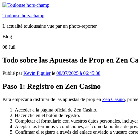
Toulouse hors-champ
L'actualité toulousaine vue par un photo-reporter
Blog
08
Juil
Todo sobre las Apuestas de Prop en Zen C
Publié par
Kevin Figuier
le
08/07/2025 à 06:45:38
Paso 1: Registro en Zen Casino
Para empezar a disfrutar de las apuestas de prop en
Zen Casino
, prime
Acceder a la página oficial de Zen Casino.
Hacer clic en el botón de registro.
Completar el formulario con vuestros datos personales, incluye
Aceptar los términos y condiciones, así como la política de priv
Confirmar el registro a través del enlace enviado a vuestro corre