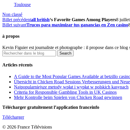
Toulouse
Non classé
Billet précédent
all british
‘s Favorite Games Among Players
8 juille
Billet suivant
Trucos para maximizar tus ganancias en
Zen casino
8
à propos
Kevin Figuier est journaliste et photographe : il propose dans ce blog 
Articles récents
A Guide to the Most Popular Games Available at betzillo casin
Übersicht in Chicken Road Sessions Verbesserungen und Neu
Najpopularniejsze metody wpłat i wypłat w polskich kasynach
Criteria for Responsible Gambling Tools in UK Casinos
Mehr Kontrolle beim Spielen von Chicken Road gewinnen
Télécharger gratuitement l’application franceinfo
Télécharger
© 2026 France Télévisions