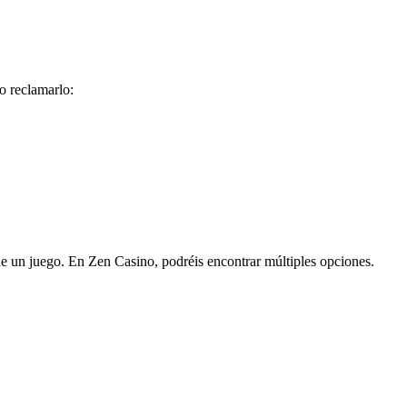
o reclamarlo:
 de un juego. En Zen Casino, podréis encontrar múltiples opciones.