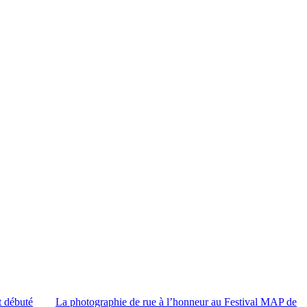
t débuté
La photographie de rue à l’honneur au Festival MAP de