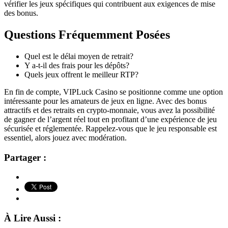
vérifier les jeux spécifiques qui contribuent aux exigences de mise
des bonus.
Questions Fréquemment Posées
Quel est le délai moyen de retrait?
Y a-t-il des frais pour les dépôts?
Quels jeux offrent le meilleur RTP?
En fin de compte, VIPLuck Casino se positionne comme une option
intéressante pour les amateurs de jeux en ligne. Avec des bonus
attractifs et des retraits en crypto-monnaie, vous avez la possibilité
de gagner de l’argent réel tout en profitant d’une expérience de jeu
sécurisée et réglementée. Rappelez-vous que le jeu responsable est
essentiel, alors jouez avec modération.
Partager :
À Lire Aussi :