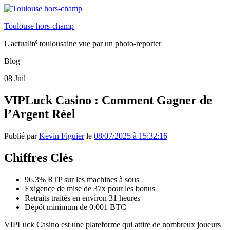
Toulouse hors-champ
L'actualité toulousaine vue par un photo-reporter
Blog
08
Juil
VIPLuck Casino : Comment Gagner de
l’Argent Réel
Publié par
Kevin Figuier
le
08/07/2025 à 15:32:16
Chiffres Clés
96.3% RTP sur les machines à sous
Exigence de mise de 37x pour les bonus
Retraits traités en environ 31 heures
Dépôt minimum de 0.001 BTC
VIPLuck Casino est une plateforme qui attire de nombreux joueurs