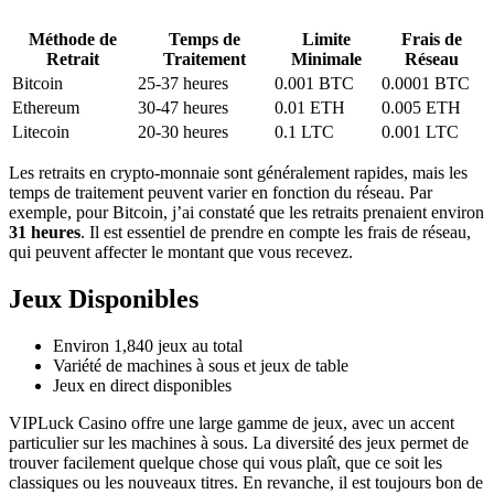
Méthode de
Temps de
Limite
Frais de
Retrait
Traitement
Minimale
Réseau
Bitcoin
25-37 heures
0.001 BTC
0.0001 BTC
Ethereum
30-47 heures
0.01 ETH
0.005 ETH
Litecoin
20-30 heures
0.1 LTC
0.001 LTC
Les retraits en crypto-monnaie sont généralement rapides, mais les
temps de traitement peuvent varier en fonction du réseau. Par
exemple, pour Bitcoin, j’ai constaté que les retraits prenaient environ
31 heures
. Il est essentiel de prendre en compte les frais de réseau,
qui peuvent affecter le montant que vous recevez.
Jeux Disponibles
Environ 1,840 jeux au total
Variété de machines à sous et jeux de table
Jeux en direct disponibles
VIPLuck Casino offre une large gamme de jeux, avec un accent
particulier sur les machines à sous. La diversité des jeux permet de
trouver facilement quelque chose qui vous plaît, que ce soit les
classiques ou les nouveaux titres. En revanche, il est toujours bon de