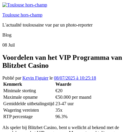
Toulouse hors-champ
L'actualité toulousaine vue par un photo-reporter
Blog
08
Juil
Voordelen van het VIP Programma van
Blitzbet Casino
Publié par
Kevin Figuier
le
08/07/2025 à 10:25:18
Kenmerk
Waarde
Minimale storting
€20
Maximale opname
€50.000 per maand
Gemiddelde uitbetalingstijd
23-47 uur
Wagering vereisten
35x
RTP percentage
96.3%
Als speler bij Blitzbet Casino, bent u wellicht al bekend met de