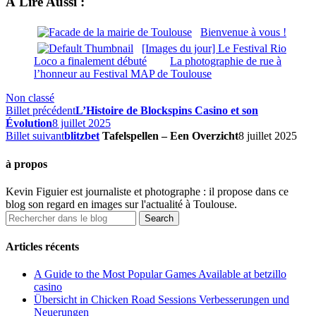
À Lire Aussi :
Bienvenue à vous !
[Images du jour] Le Festival Rio
Loco a finalement débuté
La photographie de rue à
l’honneur au Festival MAP de Toulouse
Non classé
Billet précédent
L’Histoire de Blockspins Casino et son
Évolution
8 juillet 2025
Billet suivant
blitzbet
Tafelspellen – Een Overzicht
8 juillet 2025
à propos
Kevin Figuier est journaliste et photographe : il propose dans ce
blog son regard en images sur l'actualité à Toulouse.
Articles récents
A Guide to the Most Popular Games Available at betzillo
casino
Übersicht in Chicken Road Sessions Verbesserungen und
Neuerungen