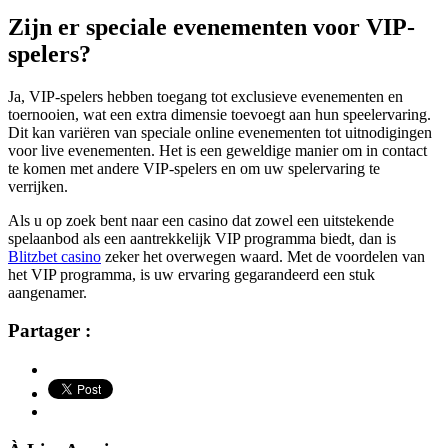
Zijn er speciale evenementen voor VIP-
spelers?
Ja, VIP-spelers hebben toegang tot exclusieve evenementen en
toernooien, wat een extra dimensie toevoegt aan hun speelervaring.
Dit kan variëren van speciale online evenementen tot uitnodigingen
voor live evenementen. Het is een geweldige manier om in contact
te komen met andere VIP-spelers en om uw spelervaring te
verrijken.
Als u op zoek bent naar een casino dat zowel een uitstekende
spelaanbod als een aantrekkelijk VIP programma biedt, dan is
Blitzbet casino
zeker het overwegen waard. Met de voordelen van
het VIP programma, is uw ervaring gegarandeerd een stuk
aangenamer.
Partager :