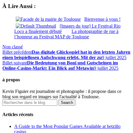
À Lire Aussi :
Bienvenue à vous !
[Images du jour] Le Festival Rio
Loco a finalement débuté
La photographie de rue à
l’honneur au Festival MAP de Toulouse
Non classé
Billet précédent
Das digitale Glücksspiel hat in den letzten Jahren
einen beispiellosen Aufschwung erlebt. Mit der zu
9 juillet 2025
Billet suivant
Die Bedeutung von Boni und Gutscheinen im
Online-Casino-Markt: Ein Blick auf Metawin
9 juillet 2025
à propos
Kevin Figuier est journaliste et photographe : il propose dans ce
blog son regard en images sur l'actualité à Toulouse.
Articles récents
A Guide to the Most Popular Games Available at betzillo
casino