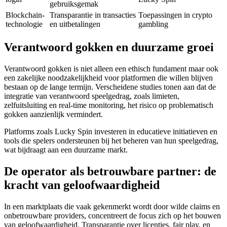
gebruiksgemak
Blockchain-
Transparantie in transacties
Toepassingen in crypto
technologie
en uitbetalingen
gambling
Verantwoord gokken en duurzame groei
Verantwoord gokken is niet alleen een ethisch fundament maar ook
een zakelijke noodzakelijkheid voor platformen die willen blijven
bestaan op de lange termijn. Verscheidene studies tonen aan dat de
integratie van verantwoord speelgedrag, zoals limieten,
zelfuitsluiting en real-time monitoring, het risico op problematisch
gokken aanzienlijk vermindert.
Platforms zoals Lucky Spin investeren in educatieve initiatieven en
tools die spelers ondersteunen bij het beheren van hun speelgedrag,
wat bijdraagt aan een duurzame markt.
De operator als betrouwbare partner: de
kracht van geloofwaardigheid
In een marktplaats die vaak gekenmerkt wordt door wilde claims en
onbetrouwbare providers, concentreert de focus zich op het bouwen
van geloofwaardigheid. Transparantie over licenties, fair play, en