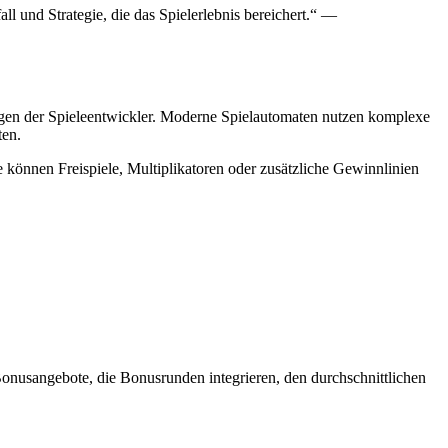
 und Strategie, die das Spielerlebnis bereichert.“ —
gen der Spieleentwickler. Moderne Spielautomaten nutzen komplexe
ten.
 können Freispiele, Multiplikatoren oder zusätzliche Gewinnlinien
Bonusangebote, die Bonusrunden integrieren, den durchschnittlichen