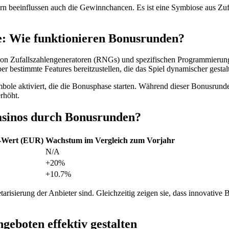
 beeinflussen auch die Gewinnchancen. Es ist eine Symbiose aus Zufall
ke: Wie funktionieren Bonusrunden?
von Zufallszahlengeneratoren (RNGs) und spezifischen Programmierun
er bestimmte Features bereitzustellen, die das Spiel dynamischer gestal
ole aktiviert, die die Bonusphase starten. Während dieser Bonusrunde
rhöht.
asinos durch Bonusrunden?
r-Wert (EUR)
Wachstum im Vergleich zum Vorjahr
N/A
+20%
+10.7%
risierung der Anbieter sind. Gleichzeitig zeigen sie, dass innovative 
geboten effektiv gestalten