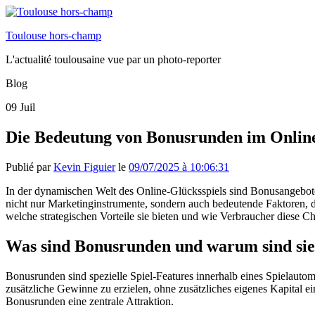
Toulouse hors-champ
L'actualité toulousaine vue par un photo-reporter
Blog
09
Juil
Die Bedeutung von Bonusrunden im Online
Publié par
Kevin Figuier
le
09/07/2025 à 10:06:31
In der dynamischen Welt des Online-Glücksspiels sind Bonusangebote 
nicht nur Marketinginstrumente, sondern auch bedeutende Faktoren, di
welche strategischen Vorteile sie bieten und wie Verbraucher diese 
Was sind Bonusrunden und warum sind sie 
Bonusrunden sind spezielle Spiel-Features innerhalb eines Spielautom
zusätzliche Gewinne zu erzielen, ohne zusätzliches eigenes Kapital 
Bonusrunden eine zentrale Attraktion.