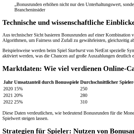
„Bonusrunden erhöhen nicht nur den Unterhaltungswert, sondern
Brancheninsider
Technische und wissenschaftliche Einblic
Aus technischer Sicht basieren Bonusrunden auf einer Kombination 
Algorithmen, um Fairness und Zufall zu gewährleisten, gleichzeitig ab
Beispielsweise werden beim Spiel
Starburst
von NetEnt spezielle Symb
aktiviert werden, was die Chancen auf große Auszahlungen deutlich e
Marktdaten: Wie viel verdienen Online-C
Jahr
Umsatzanteil durch Bonusspiele
Durchschnittlicher Spiele
2020
15%
250
2021
20%
280
2022
25%
310
Diese Daten verdeutlichen, wie bedeutend Bonusrunden für die Moneta
Spielwert steigen lassen.
Strategien für Spieler: Nutzen von Bonusan