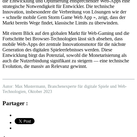
die Entwicklung und Optimierung entsprechender Web-Apps eine
strategische Notwendigkeit für Entwickler. Die technische
Innovation, insbesondere die Verbreitung von Lösungen wie der
« schnelle mobile Gem Storm Game Web App », zeigt, dass der
Markt bereits Wege findet, klassische Limits zu überwinden.
Mit einem Blick auf den globalen Markt für Web-Gaming und die
Fortschritte bei Browser-Technologien lässt sich absehen, dass
mobile Web-Apps der zentrale Innovationsmotor für die nächste
Generation des digitalen Spieleerlebnisses werden. Diese
Entwicklung birgt das Potenzial, sowohl die Monetarisierung als
auch die Nutzerbindung signifikant zu steigern — eine technische
Evolution, die massiv an Relevanz gewinnt.
Autor: Max Mustermann, Branchenexperte für digitale Spiele und Web-
Technologien, Oktober 2023
Partager :