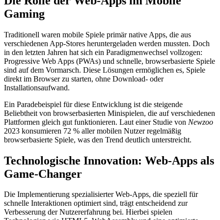
Die Rolle der Web-Apps im Mobile
Gaming
Traditionell waren mobile Spiele primär native Apps, die aus
verschiedenen App-Stores heruntergeladen werden mussten. Doch
in den letzten Jahren hat sich ein Paradigmenwechsel vollzogen:
Progressive Web Apps (PWAs) und schnelle, browserbasierte Spiele
sind auf dem Vormarsch. Diese Lösungen ermöglichen es, Spiele
direkt im Browser zu starten, ohne Download- oder
Installationsaufwand.
Ein Paradebeispiel für diese Entwicklung ist die steigende
Beliebtheit von browserbasierten Minispielen, die auf verschiedenen
Plattformen gleich gut funktionieren. Laut einer Studie von
Newzoo
2023 konsumieren 72 % aller mobilen Nutzer regelmäßig
browserbasierte Spiele, was den Trend deutlich unterstreicht.
Technologische Innovation: Web-Apps als
Game-Changer
Die Implementierung spezialisierter Web-Apps, die speziell für
schnelle Interaktionen optimiert sind, trägt entscheidend zur
Verbesserung der Nutzererfahrung bei. Hierbei spielen