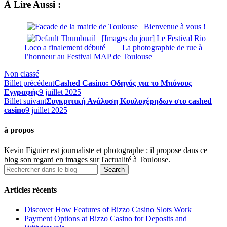
À Lire Aussi :
Bienvenue à vous !
[Images du jour] Le Festival Rio
Loco a finalement débuté
La photographie de rue à
l’honneur au Festival MAP de Toulouse
Non classé
Billet précédent
Cashed Casino: Οδηγός για το Μπόνους
Εγγραφής
9 juillet 2025
Billet suivant
Συγκριτική Ανάλυση Κουλοχέρηδων στο cashed
casino
9 juillet 2025
à propos
Kevin Figuier est journaliste et photographe : il propose dans ce
blog son regard en images sur l'actualité à Toulouse.
Articles récents
Discover How Features of Bizzo Casino Slots Work
Payment Options at Bizzo Casino for Deposits and