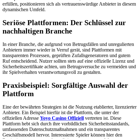
erfüllen, positionieren sich als vertrauenswürdige Anbieter in diesem
dynamischen Umfeld.
Seriöse Plattformen: Der Schlüssel zur
nachhaltigen Branche
In einer Branche, die aufgrund von Betrugsfällen und unregulierten
Anbietern immer wieder in Verruf gerät, sind Plattformen mit
transparenten Prozessen, geprüften Zufallsgeneratoren und gutem
Ruf entscheidend. Nutzer sollten stets auf eine offizielle Lizenz und
Sicherheitszertifikate achten, um Betrugsversuche zu vermeiden und
ihr Spielverhalten verantwortungsvoll zu gestalten.
Praxisbeispiel: Sorgfältige Auswahl der
Plattform
Eine der bewährten Strategien ist die Nutzung etablierter, lizenzierter
Anbieter. Ein Beispiel hierfür ist die Plattform, die unter der
offiziellen Adresse
Yoyo Casino Offiziell
vertreten ist. Diese
Plattform hebt sich durch ihre vorbildlichen Sicherheitsstandards,
umfassenden Datenschutzmaßnahmen und ein transparentes
Geschäftsmodell hervor. Interessierte Spieler können hier den