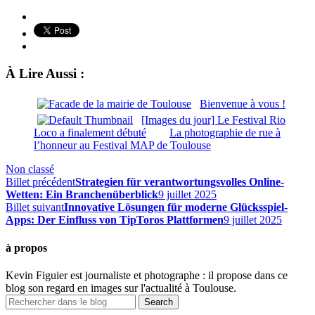
À Lire Aussi :
Bienvenue à vous !
[Images du jour] Le Festival Rio
Loco a finalement débuté
La photographie de rue à
l’honneur au Festival MAP de Toulouse
Non classé
Billet précédent
Strategien für verantwortungsvolles Online-
Wetten: Ein Branchenüberblick
9 juillet 2025
Billet suivant
Innovative Lösungen für moderne Glücksspiel-
Apps: Der Einfluss von TipToros Plattformen
9 juillet 2025
à propos
Kevin Figuier est journaliste et photographe : il propose dans ce
blog son regard en images sur l'actualité à Toulouse.