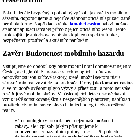
Pokud hledáte bezpečný a pohodlný způsob, jak začít s mobilním
sázením, doporučujeme si nejdříve stáhnout oficiální aplikaci dané
herní platformy. Například stránka
lamabet casino
nabízí možnost
stahnout aplikaci lamabet přímo z jejich oficiálního webu. Tento
krok zajišťuje autorizovaný přístup k plnému spektru funkcí,
bezpečnému prostředí a aktuálním nabídkám.
Závěr: Budoucnost mobilního hazardu
Vstupujeme do období, kdy bude mobilní hraní dominovat nejen v
Česku, ale i globálně. Inovace v technologiích a důraz na
odpovědnost jsou klíčové faktory, které umožní sektoru růst a
zároveň minimalizovat rizika pro hráče. Firmy jako
lamabet casino
si velmi dobře uvědomují tyto výzvy a příležitosti, a proto neustále
rozšiřují své mobilní služby. V následujících letech lze očekávat
vznik ještě sofistikovanějších a bezpečnějších platforem, například
prostřednictvím integrace blockchain technologií nebo rozšířené
reality.
« Technologický pokrok mění nejen naše možnosti
zábavy, ale i způsob, jakým přistupujeme k
odpovědnosti v hazardním průmyslu. » — Při pohledu