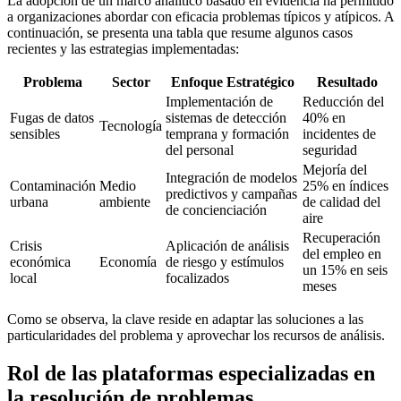
La adopción de un marco analítico basado en evidencia ha permitido
a organizaciones abordar con eficacia problemas típicos y atípicos. A
continuación, se presenta una tabla que resume algunos casos
recientes y las estrategias implementadas:
Problema
Sector
Enfoque Estratégico
Resultado
Implementación de
Reducción del
Fugas de datos
sistemas de detección
40% en
Tecnología
sensibles
temprana y formación
incidentes de
del personal
seguridad
Mejoría del
Integración de modelos
Contaminación
Medio
25% en índices
predictivos y campañas
urbana
ambiente
de calidad del
de concienciación
aire
Recuperación
Crisis
Aplicación de análisis
del empleo en
económica
Economía
de riesgo y estímulos
un 15% en seis
local
focalizados
meses
Como se observa, la clave reside en adaptar las soluciones a las
particularidades del problema y aprovechar los recursos de análisis.
Rol de las plataformas especializadas en
la resolución de problemas