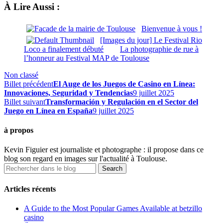
À Lire Aussi :
Bienvenue à vous !
[Images du jour] Le Festival Rio
Loco a finalement débuté
La photographie de rue à
l’honneur au Festival MAP de Toulouse
Non classé
Billet précédent
El Auge de los Juegos de Casino en Línea:
Innovaciones, Seguridad y Tendencias
9 juillet 2025
Billet suivant
Transformación y Regulación en el Sector del
Juego en Línea en España
9 juillet 2025
à propos
Kevin Figuier est journaliste et photographe : il propose dans ce
blog son regard en images sur l'actualité à Toulouse.
Articles récents
A Guide to the Most Popular Games Available at betzillo
casino