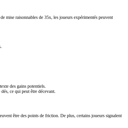
 de mise raisonnables de 35x, les joueurs expérimentés peuvent
.
xte des gains potentiels.
dés, ce qui peut être décevant.
euvent être des points de friction. De plus, certains joueurs signalent