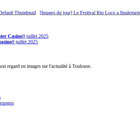
[Images du jour] Le Festival Rio Loco a finalemen
ter Casino
9 juillet 2025
gasino
9 juillet 2025
son regard en images sur l'actualité à Toulouse.
o
erungen