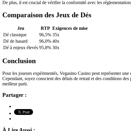
De plus, il est crucial de vérifier la conformité avec les réglementat
Comparaison des Jeux de Dés
Jeu
RTP
Exigences de mise
Dé classique
96,5%
35x
Dé de hasard
96,0%
40x
Dé à enjeux élevés
95,8%
30x
Conclusion
Pour les joueurs expérimentés, Vegasino Casino peut représenter une 
Cependant, soyez conscient des délais de retrait et des conditions des 
meilleur parti.
Partager :
À Lire Aussi :