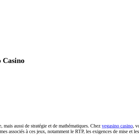
o Casino
e, mais aussi de stratégie et de mathématiques. Chez
vegasino casino
, v
ermes associés à ces jeux, notamment le RTP, les exigences de mise et le